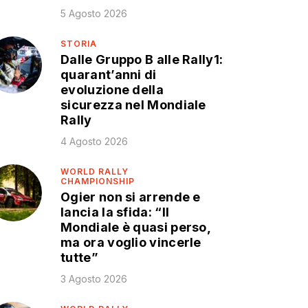
5 Agosto 2026
STORIA
Dalle Gruppo B alle Rally1:
quarant’anni di
evoluzione della
sicurezza nel Mondiale
Rally
4 Agosto 2026
WORLD RALLY
CHAMPIONSHIP
Ogier non si arrende e
lancia la sfida: “Il
Mondiale è quasi perso,
ma ora voglio vincerle
tutte”
3 Agosto 2026