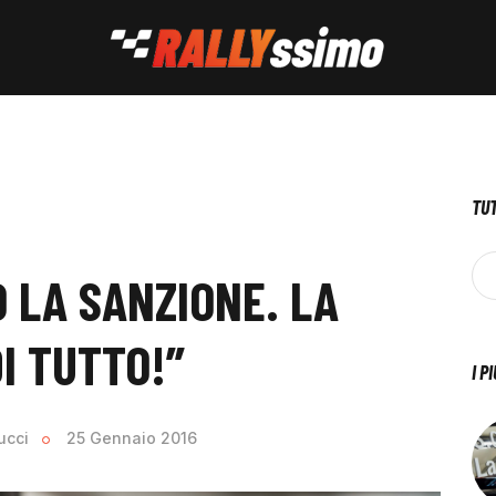
TUT
 LA SANZIONE. LA
I TUTTO!”
I P
ucci
25 Gennaio 2016