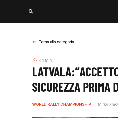
Torna alla categoria
< 1
MIN
LATVALA:”ACCETTO
SICUREZZA PRIMA D
WORLD RALLY CHAMPIONSHIP
Mirko Plac