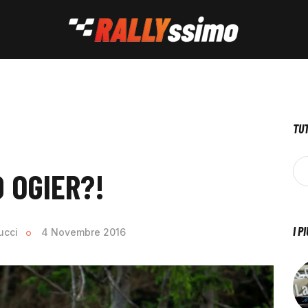
TUT
 OGIER?!
I P
ucci
4 Novembre 2016