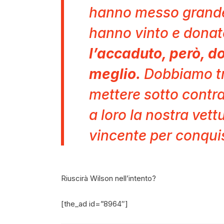
hanno messo grande 
hanno vinto e donat
l’accaduto, però, d
meglio.
Dobbiamo tro
mettere sotto contra
a loro la nostra vet
vincente per conquis
Riuscirà Wilson nell’intento?
[the_ad id=”8964″]