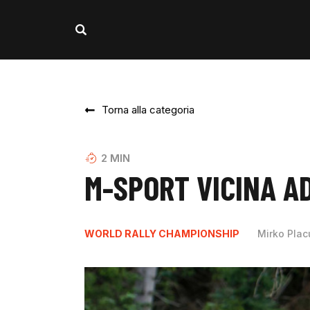
Torna alla categoria
2
MIN
M-SPORT VICINA AD
WORLD RALLY CHAMPIONSHIP
Mirko Plac