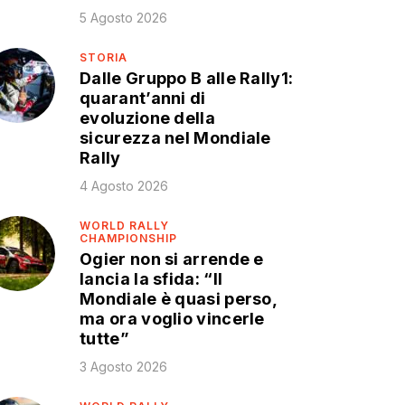
5 Agosto 2026
STORIA
Dalle Gruppo B alle Rally1:
quarant’anni di
evoluzione della
sicurezza nel Mondiale
Rally
4 Agosto 2026
WORLD RALLY
CHAMPIONSHIP
Ogier non si arrende e
lancia la sfida: “Il
Mondiale è quasi perso,
ma ora voglio vincerle
tutte”
3 Agosto 2026