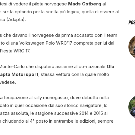
esi di vedere il pilota norvegese
Mads Ostberg
al
si sta optando per la scelta più logica, quella di essere al
asa (Adapta).
PO
umors che davano il norvegese da prima accasato con il team
sto di una Volkswagen Polo WRC’17 comprata per lui dal
 Fiesta WRC’17.
ly Monte-Carlo che disputerà assieme al co-nazionale
Ola
apta Motorsport
, stessa vettura con la quale molto
svedese.
 partecipazione al rally monegasco, dove debutto nella
ato in quell’occasione dal suo storico navigatore, lo
azza assoluta, le stagione successive 2014 e 2015 si
e chiudendo al 4° posto in entrambe le edizioni, sempre