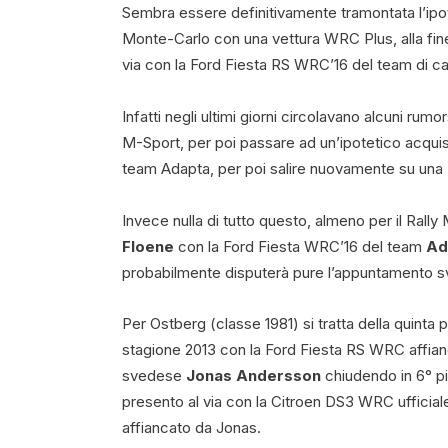
Sembra essere definitivamente tramontata l’ipot
Monte-Carlo con una vettura WRC Plus, alla fine 
via con la Ford Fiesta RS WRC’16 del team di c
Infatti negli ultimi giorni circolavano alcuni r
M-Sport, per poi passare ad un’ipotetico acqui
team Adapta, per poi salire nuovamente su una
Invece nulla di tutto questo, almeno per il Ral
Floene
con la Ford Fiesta WRC’16 del team
Ad
probabilmente disputerà pure l’appuntamento 
Per Ostberg (classe 1981) si tratta della quinta
stagione 2013 con la Ford Fiesta RS WRC affianc
svedese
Jonas Andersson
chiudendo in 6° pi
presento al via con la Citroen DS3 WRC ufficial
affiancato da Jonas.