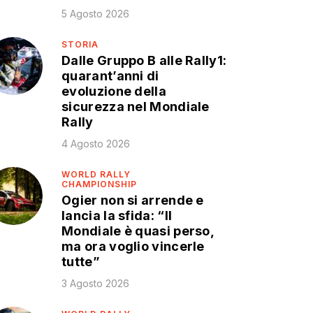
5 Agosto 2026
STORIA
Dalle Gruppo B alle Rally1:
quarant’anni di
evoluzione della
sicurezza nel Mondiale
Rally
4 Agosto 2026
WORLD RALLY
CHAMPIONSHIP
Ogier non si arrende e
lancia la sfida: “Il
Mondiale è quasi perso,
ma ora voglio vincerle
tutte”
3 Agosto 2026