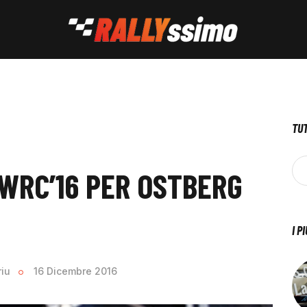
TUT
 WRC’16 PER OSTBERG
I P
riu
16 Dicembre 2016