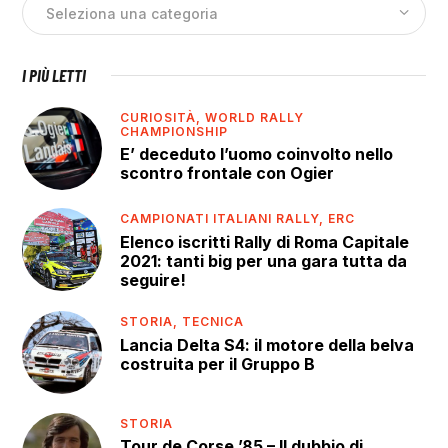
I PIÙ LETTI
CURIOSITÀ,
WORLD RALLY
CHAMPIONSHIP
E’ deceduto l’uomo coinvolto nello
scontro frontale con Ogier
CAMPIONATI ITALIANI RALLY,
ERC
Elenco iscritti Rally di Roma Capitale
2021: tanti big per una gara tutta da
seguire!
STORIA,
TECNICA
Lancia Delta S4: il motore della belva
costruita per il Gruppo B
STORIA
Tour de Corse ’85 – Il dubbio di