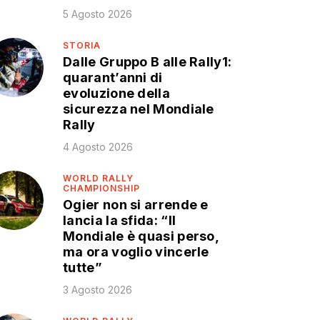
5 Agosto 2026
STORIA
Dalle Gruppo B alle Rally1:
quarant’anni di
evoluzione della
sicurezza nel Mondiale
Rally
4 Agosto 2026
WORLD RALLY
CHAMPIONSHIP
Ogier non si arrende e
lancia la sfida: “Il
Mondiale è quasi perso,
ma ora voglio vincerle
tutte”
3 Agosto 2026