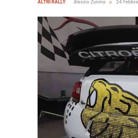
ALTRI RALLY
Alessio Zunino
24 Febbra