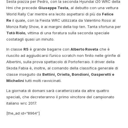
Sesta piazza per Pedro, con la seconda Hyundai i20 WRC della
Hmi che precede
Giuseppe Testa
, al debutto con una vettura
World Rally Car mentre era lecito aspettarsi di più da
Felice
Re
il quale, con la Fiesta WRC utilizzata da Valentino Rossi al
Monza Rally Show, è ai margini della top ten. Tanta sfortuna per
Totò Riolo
, vittima di una foratura sulla seconda speciale
costatagli quasi un minuto.
In classe
R5
è grande bagarre con
Alberto Roveta
che è
riuscito ad aggiudicarsi l’unico scratch non finito nelle grinfie di
Albertini, sulla prova spettacolo di Portoferraio. Il driver della
Skoda Fabia è, inoltre, al comando della classifica generale di
classe inseguito da
Bettini, Oriella, Bondioni, Gasperetti e
Michelini
tutti molti ravvicinati.
La giornata di domani sarà caratterizzata da altre quattro
speciali, che decreteranno il primo vincitore del campionato
italiano wrc 2017.
[the_ad id=”8964″]