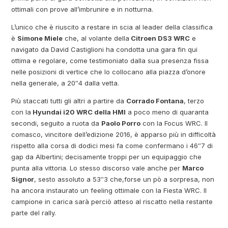
ottimali con prove all’imbrunire e in notturna.
L’unico che è riuscito a restare in scia al leader della classifica
è
Simone Miele
che, al volante della
Citroen DS3 WRC
e
navigato da David Castiglioni ha condotta una gara fin qui
ottima e regolare, come testimoniato dalla sua presenza fissa
nelle posizioni di vertice che lo collocano alla piazza d’onore
nella generale, a 20″4 dalla vetta.
Più staccati tutti gli altri a partire da
Corrado Fontana
, terzo
con la
Hyundai i20 WRC della HMI
a poco meno di quaranta
secondi, seguito a ruota da
Paolo Porro
con la Focus WRC. Il
comasco, vincitore dell’edizione 2016, è apparso più in difficoltà
rispetto alla corsa di dodici mesi fa come confermano i 46″7 di
gap da Albertini; decisamente troppi per un equipaggio che
punta alla vittoria. Lo stesso discorso vale anche per
Marco
Signor
, sesto assoluto a 53″3 che,forse un pò a sorpresa, non
ha ancora instaurato un feeling ottimale con la Fiesta WRC. Il
campione in carica sarà perciò atteso al riscatto nella restante
parte del rally.