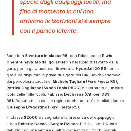
specie dagli equipaggi locali, ma
fino al momento in cui non
arrivano le iscrizioni si è sempre
con il panico latente.
Sono ben
5 vetture in classe R5
con l’idolo locale
Elwis
Chentre navigato da Igor D’Herin
nel ruolo di favorito della
gara, per la gara aostana ritroverà la
Hyundai I20 R5
con la
quale ha disputato le prime due gare del CIR. Dovrà vedersela
dai pericolosi attacchi di
Michele Tagliani (Ford Fiesta R5),
Patrick Gagliasso (Skoda Fabia R5CC)
e sopratutto di un’altro
idolo delle folle locali,
Fabrizio Dechasaz (Citroen DS3
R5).
Debutto nella classe regina anche per un’altro pilota locale
Giuseppe D’Agostino (Ford Fiesta R5).
In classe
S2000
da segnalare la presenza dell’equipaggio
sardo
Roberto Cocco – Sergio Deiana.
Per il pilota di Nuoro
debutto con una vettura quattro ruote motrici. Occhi puntati