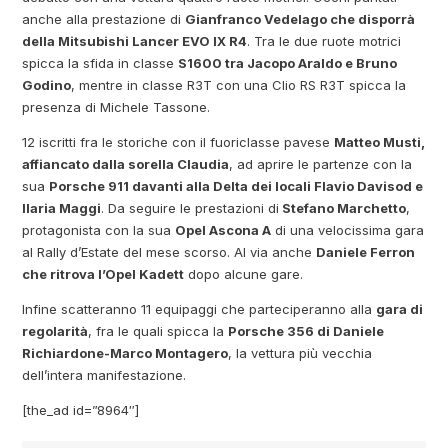
anche alla prestazione di
Gianfranco Vedelago che disporrà
della Mitsubishi Lancer EVO IX R4
. Tra le due ruote motrici
spicca la sfida in classe
S1600 tra Jacopo Araldo e Bruno
Godino
, mentre in classe R3T con una Clio RS R3T spicca la
presenza di Michele Tassone.
12 iscritti fra le storiche con il fuoriclasse pavese
Matteo Musti,
affiancato dalla sorella Claudia
, ad aprire le partenze con la
sua
Porsche 911 davanti alla Delta dei locali Flavio Davisod e
Ilaria Maggi
. Da seguire le prestazioni di
Stefano Marchetto
,
protagonista con la sua
Opel Ascona A
di una velocissima gara
al Rally d’Estate del mese scorso. Al via anche
Daniele Ferron
che ritrova l’Opel Kadett
dopo alcune gare.
Infine scatteranno 11 equipaggi che parteciperanno alla
gara di
regolarità
, fra le quali spicca la
Porsche 356 di Daniele
Richiardone-Marco Montagero
, la vettura più vecchia
dell’intera manifestazione.
[the_ad id=”8964″]