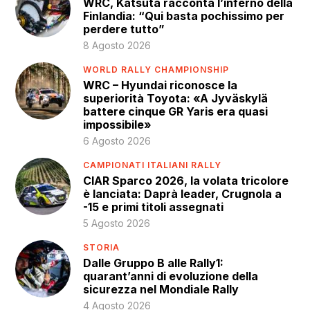
WRC, Katsuta racconta l’inferno della
Finlandia: “Qui basta pochissimo per
perdere tutto”
8 Agosto 2026
WORLD RALLY CHAMPIONSHIP
WRC – Hyundai riconosce la
superiorità Toyota: «A Jyväskylä
battere cinque GR Yaris era quasi
impossibile»
6 Agosto 2026
CAMPIONATI ITALIANI RALLY
CIAR Sparco 2026, la volata tricolore
è lanciata: Daprà leader, Crugnola a
-15 e primi titoli assegnati
5 Agosto 2026
STORIA
Dalle Gruppo B alle Rally1:
quarant’anni di evoluzione della
sicurezza nel Mondiale Rally
4 Agosto 2026