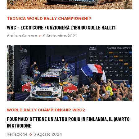
TECNICA
WORLD RALLY CHAMPIONSHIP
WRC – ECCO COME FUNZIONERÀ L’IBRIDO SULLE RALLY1
Andrea Carraro
9 Settembre 2021
WORLD RALLY CHAMPIONSHIP
WRC2
FOURMAUX OTTIENE UN ALTRO PODIO IN FINLANDIA, IL QUARTO
IN STAGIONE
Redazione
6 Agosto 2024