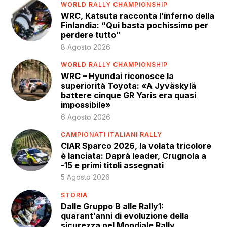
WORLD RALLY CHAMPIONSHIP
WRC, Katsuta racconta l’inferno della
Finlandia: “Qui basta pochissimo per
perdere tutto”
8 Agosto 2026
WORLD RALLY CHAMPIONSHIP
WRC – Hyundai riconosce la
superiorità Toyota: «A Jyväskylä
battere cinque GR Yaris era quasi
impossibile»
6 Agosto 2026
CAMPIONATI ITALIANI RALLY
CIAR Sparco 2026, la volata tricolore
è lanciata: Daprà leader, Crugnola a
-15 e primi titoli assegnati
5 Agosto 2026
STORIA
Dalle Gruppo B alle Rally1:
quarant’anni di evoluzione della
sicurezza nel Mondiale Rally