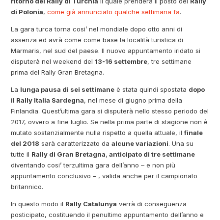
ritorno del Rally di Turchia
il quale prenderà il posto del
Rally
di Polonia
,
come già annunciato qualche settimana fa
.
La gara turca torna cosi’ nel mondiale dopo otto anni di
assenza ed avrà come come base la località turistica di
Marmaris, nel sud del paese. Il nuovo appuntamento iridato si
disputerà nel weekend del
13-16 settembre
, tre settimane
prima del Rally Gran Bretagna.
La
lunga pausa di sei settimane
è stata quindi spostata
dopo
il Rally Italia Sardegna
, nel mese di giugno prima della
Finlandia. Quest’ultima gara si disputerà nello stesso periodo del
2017, ovvero a fine luglio. Se nella prima parte di stagione non è
mutato sostanzialmente nulla rispetto a quella attuale, il
finale
del 2018
sarà caratterizzato da
alcune variazioni
. Una su
tutte il
Rally di Gran Bretagna
,
anticipato di tre settimane
diventando cosi’ terzultima gara dell’anno – e non più
appuntamento conclusivo – , valida anche per il campionato
britannico.
In questo modo il
Rally Catalunya
verrà di conseguenza
posticipato, costituendo il penultimo appuntamento dell’anno e