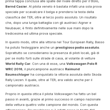
prima tappa conclusa alle spalle del rivale diretto per il titolo,
Bernd Casier
. Al pilota veneto è bastata infatti una sola prova
speciale per scavalcare il belga e prendersi la testa della
classifica del TER, oltre al terzo posto assoluto. Un risultato
che, dopo una lunga battaglia con gli austriaci Aigner e
Neubauer, è finito definitivamente nelle sue mani dopo la
tredicesima ed ultima prova speciale.
In questo modo, oltre alla vittoria nel Tour European Rally, Basso
ha potuto festeggiare anche un
prestigioso podio assoluto
.
Soprattutto se consideriamo la presenza di piloti locali, già di
per se molto forti sulle strade di casa, al volante di vetture
World Rally Car
. Con una di esse, una
Volkswagen Polo R
WRC 2016
, il pluricampione austriaco
Raimund
Baumschlager
ha conquistato la vittoria assoluta dello Skoda
Rally Liezen. Il quale, oltre al TER, era valido anche per il
campionato austriaco.
Proprio in questa ottica il pilota Volkswagen ha fatto un bel
passo in avanti, grazie al primo successo in campo nazionale
della vettura quattro volte campione del mondo. Con questa
affermazione, Baumschlager si è infatti preso la
testa del