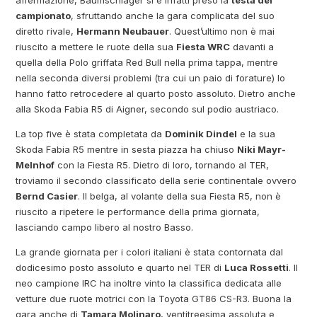
campionato
, sfruttando anche la gara complicata del suo
diretto rivale,
Hermann Neubauer
. Quest’ultimo non è mai
riuscito a mettere le ruote della sua
Fiesta WRC
davanti a
quella della Polo griffata Red Bull nella prima tappa, mentre
nella seconda diversi problemi (tra cui un paio di forature) lo
hanno fatto retrocedere al quarto posto assoluto. Dietro anche
alla Skoda Fabia R5 di Aigner, secondo sul podio austriaco.
La top five è stata completata da
Dominik Dindel
e la sua
Skoda Fabia R5 mentre in sesta piazza ha chiuso
Niki Mayr-
Melnhof
con la Fiesta R5. Dietro di loro, tornando al TER,
troviamo il secondo classificato della serie continentale ovvero
Bernd Casier
. Il belga, al volante della sua Fiesta R5, non è
riuscito a ripetere le performance della prima giornata,
lasciando campo libero al nostro Basso.
La grande giornata per i colori italiani è stata contornata dal
dodicesimo posto assoluto e quarto nel TER di
Luca Rossetti
. Il
neo campione IRC ha inoltre vinto la classifica dedicata alle
vetture due ruote motrici con la Toyota GT86 CS-R3. Buona la
gara anche di
Tamara Molinaro
, ventitreesima assoluta e