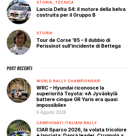
STORIA,
TECNICA
Lancia Delta S4: il motore della belva
costruita per il Gruppo B
STORIA
Tour de Corse ’85 – Il dubbio di
Perissinot sull’incidente di Bettega
POST RECENTI
WORLD RALLY CHAMPIONSHIP
WRC – Hyundai riconosce la
superiorità Toyota: «A Jyväskylä
battere cinque GR Yaris era quasi
impossibile»
6 Agosto 2026
CAMPIONATI ITALIANI RALLY
CIAR Sparco 2026, la volata tricolore
è lanciata: Daprà leader, Crugnola a