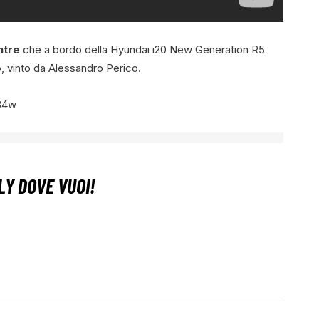
ntre
che a bordo della Hyundai i20 New Generation R5
o
, vinto da Alessandro Perico.
B4w