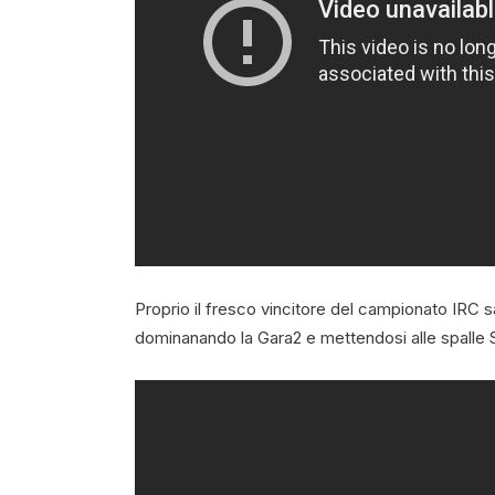
Proprio il fresco vincitore del campionato IRC s
dominanando la Gara2 e mettendosi alle spalle