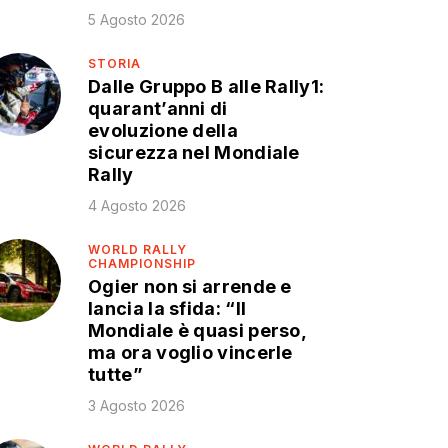
5 Agosto 2026
STORIA
Dalle Gruppo B alle Rally1:
quarant’anni di
evoluzione della
sicurezza nel Mondiale
Rally
4 Agosto 2026
WORLD RALLY
CHAMPIONSHIP
Ogier non si arrende e
lancia la sfida: “Il
Mondiale è quasi perso,
ma ora voglio vincerle
tutte”
3 Agosto 2026