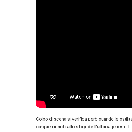
Colpo di scena si verifica però quando le ostil
cinque minuti allo stop dell’ultima prova
. I