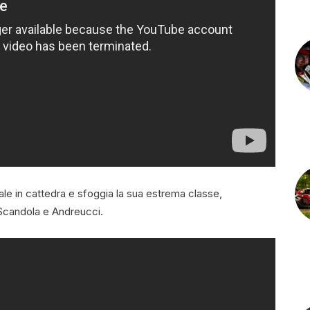
ale in cattedra e sfoggia la sua estrema classe,
 Scandola e Andreucci.