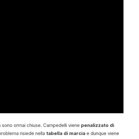
ità sono ormai chiuse. Campedelli viene
penalizzato di
l problema risiede nella
tabella di marcia
e dunque viene