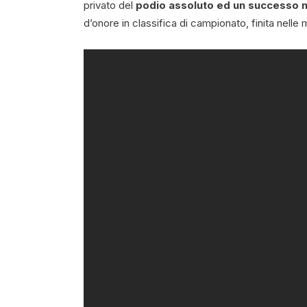
privato del
podio assoluto ed un successo n
d’onore in classifica di campionato, finita nell