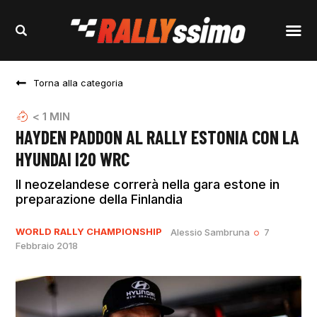
Torna alla categoria
< 1
MIN
HAYDEN PADDON AL RALLY ESTONIA CON LA
HYUNDAI I20 WRC
Il neozelandese correrà nella gara estone in
preparazione della Finlandia
WORLD RALLY CHAMPIONSHIP
Alessio Sambruna
7
Febbraio 2018