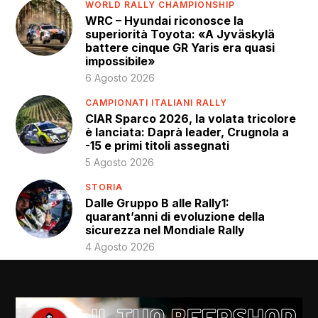
WORLD RALLY CHAMPIONSHIP
WRC – Hyundai riconosce la
superiorità Toyota: «A Jyväskylä
battere cinque GR Yaris era quasi
impossibile»
6 Agosto 2026
CAMPIONATI ITALIANI RALLY
CIAR Sparco 2026, la volata tricolore
è lanciata: Daprà leader, Crugnola a
-15 e primi titoli assegnati
5 Agosto 2026
STORIA
Dalle Gruppo B alle Rally1:
quarant’anni di evoluzione della
sicurezza nel Mondiale Rally
4 Agosto 2026