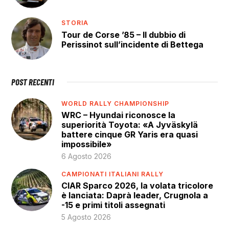
STORIA
Tour de Corse ’85 – Il dubbio di
Perissinot sull’incidente di Bettega
POST RECENTI
WORLD RALLY CHAMPIONSHIP
WRC – Hyundai riconosce la
superiorità Toyota: «A Jyväskylä
battere cinque GR Yaris era quasi
impossibile»
6 Agosto 2026
CAMPIONATI ITALIANI RALLY
CIAR Sparco 2026, la volata tricolore
è lanciata: Daprà leader, Crugnola a
-15 e primi titoli assegnati
5 Agosto 2026