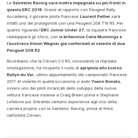
La
Sainteloc Racing sarà inoltre impegnata su più fronti in
questo ERC 2018
. Grazie al rapporto con Peugeot Rally
Accademy, il giovane pilota francese
Laurent Pellier
sarà
infatti uno dei protagonisti con una Peugeot 208 T16 R5. Per
quanto riguarda l’
ERC Junior Under 27
, la squadra francese
raddoppierà gli sforzi, con l
a britannica Catie Munnings e
l’austriaco Simon Wagner già confermati al volante di due
Peugeot 208 R2
.
Ricordiamo che la Citroen C3 R5, nonostante la ritardata
omologazione, ha ricoperto il ruolo di
apripista allo scorso
Rallye du Var
, ultimo appuntamento del campionato francese
2017. Al volante in quella occasione si esibì
Yoann Bonato
,
ovvero uno dei piloti incaricati dello sviluppo della nuova
vettura francese insieme a Craig Breen prima e Stephane
Lefebvre poi. Entrambi vantano esperienze agli inizi della
carriera proprio con la Sainteloc Racing, prima di finire
nell’orbita Citroen.