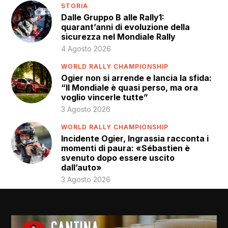
STORIA
Dalle Gruppo B alle Rally1:
quarant’anni di evoluzione della
sicurezza nel Mondiale Rally
4 Agosto 2026
WORLD RALLY CHAMPIONSHIP
Ogier non si arrende e lancia la sfida:
“Il Mondiale è quasi perso, ma ora
voglio vincerle tutte”
3 Agosto 2026
WORLD RALLY CHAMPIONSHIP
Incidente Ogier, Ingrassia racconta i
momenti di paura: «Sébastien è
svenuto dopo essere uscito
dall’auto»
3 Agosto 2026