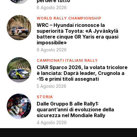
perdere tutto”
8 Agosto 2026
WORLD RALLY CHAMPIONSHIP
WRC – Hyundai riconosce la
superiorità Toyota: «A Jyväskylä
battere cinque GR Yaris era quasi
impossibile»
6 Agosto 2026
CAMPIONATI ITALIANI RALLY
CIAR Sparco 2026, la volata tricolore
è lanciata: Daprà leader, Crugnola a
-15 e primi titoli assegnati
5 Agosto 2026
STORIA
Dalle Gruppo B alle Rally1:
quarant’anni di evoluzione della
sicurezza nel Mondiale Rally
4 Agosto 2026