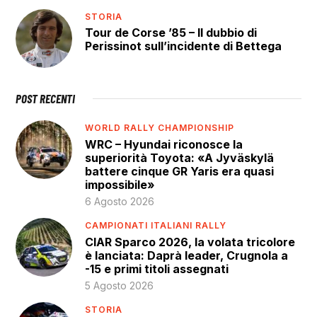
STORIA
Tour de Corse ’85 – Il dubbio di
Perissinot sull’incidente di Bettega
POST RECENTI
WORLD RALLY CHAMPIONSHIP
WRC – Hyundai riconosce la
superiorità Toyota: «A Jyväskylä
battere cinque GR Yaris era quasi
impossibile»
6 Agosto 2026
CAMPIONATI ITALIANI RALLY
CIAR Sparco 2026, la volata tricolore
è lanciata: Daprà leader, Crugnola a
-15 e primi titoli assegnati
5 Agosto 2026
STORIA