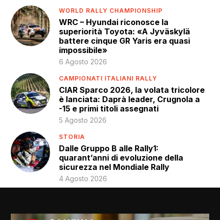
WORLD RALLY CHAMPIONSHIP
WRC – Hyundai riconosce la
superiorità Toyota: «A Jyväskylä
battere cinque GR Yaris era quasi
impossibile»
6 Agosto 2026
CAMPIONATI ITALIANI RALLY
CIAR Sparco 2026, la volata tricolore
è lanciata: Daprà leader, Crugnola a
-15 e primi titoli assegnati
5 Agosto 2026
STORIA
Dalle Gruppo B alle Rally1:
quarant’anni di evoluzione della
sicurezza nel Mondiale Rally
4 Agosto 2026