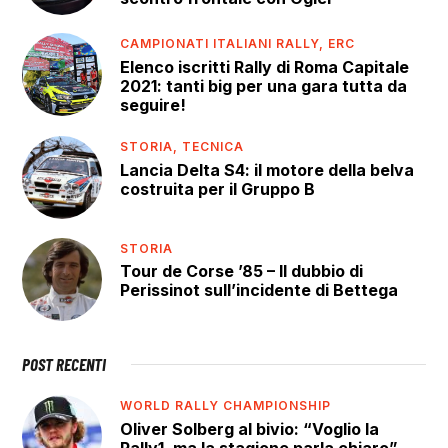
CAMPIONATI ITALIANI RALLY,
ERC
Elenco iscritti Rally di Roma Capitale
2021: tanti big per una gara tutta da
seguire!
STORIA,
TECNICA
Lancia Delta S4: il motore della belva
costruita per il Gruppo B
STORIA
Tour de Corse ’85 – Il dubbio di
Perissinot sull’incidente di Bettega
POST RECENTI
WORLD RALLY CHAMPIONSHIP
Oliver Solberg al bivio: “Voglio la
Rally1, ma la stagione parla chiaro”