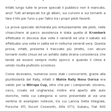
Infatti lungo tutte le prove speciali il pubblico non è mancato,
anzi! Tutti arrampicati tra gli alberi, sui curvoni e sui tornanti a
fare il tifo per l’uno o per l’altro tra i propri piloti favoriti.
La prova speciale dichiarata più entusiasmante dai piloti, nelle
chiacchiere al parco assistenza è stata quella di
Kromberk
effettuata in discesa due volte il venerdì ed una il sabato ed
effettuata una volta in salita ed in notturna venerdì sera. Questa
prova, infatti, presenta il tracciato più stretto, con alcuni
tornanti molto chiusi ed un asfalto dalla strana consistenza che
tende ad essere sempre molto sporco e quando il clima è
umido risulta piuttosto scivoloso.
Come dicevamo, numerosi sono stati i concorrenti, grazie alla
plurititolarità del Rally, infatti il
Mahle Rally Nova Gorica
era
valido per la
Mitropa Cup,
oltre che per i campionati: sloveno,
ceco, croato ed ungherese; inoltre era aperto alle auto
storiche, nella cui categoria si sono presentate al via una
ventina di esemplari notevoli, tra cui Lancia Delta Integrale,
Porsche 911, Escort Cosworth, Alfa GTV, Subaru, Fiat 600