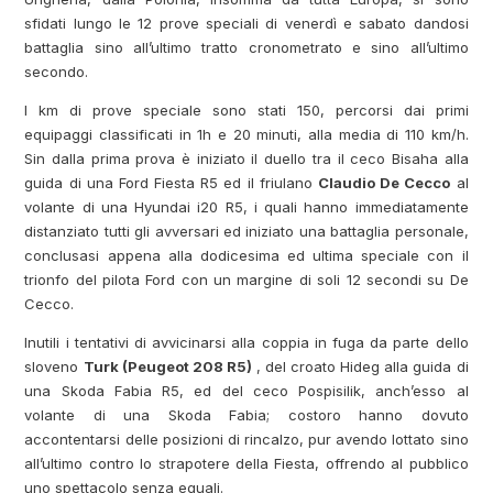
sfidati lungo le 12 prove speciali di venerdì e sabato dandosi
battaglia sino all’ultimo tratto cronometrato e sino all’ultimo
secondo.
I km di prove speciale sono stati 150, percorsi dai primi
equipaggi classificati in 1h e 20 minuti, alla media di 110 km/h.
Sin dalla prima prova è iniziato il duello tra il ceco Bisaha alla
guida di una Ford Fiesta R5 ed il friulano
Claudio De Cecco
al
volante di una Hyundai i20 R5, i quali hanno immediatamente
distanziato tutti gli avversari ed iniziato una battaglia personale,
conclusasi appena alla dodicesima ed ultima speciale con il
trionfo del pilota Ford con un margine di soli 12 secondi su De
Cecco.
Inutili i tentativi di avvicinarsi alla coppia in fuga da parte dello
sloveno
Turk (Peugeot 208 R5)
, del croato Hideg alla guida di
una Skoda Fabia R5, ed del ceco Pospisilik, anch’esso al
volante di una Skoda Fabia; costoro hanno dovuto
accontentarsi delle posizioni di rincalzo, pur avendo lottato sino
all’ultimo contro lo strapotere della Fiesta, offrendo al pubblico
uno spettacolo senza eguali.