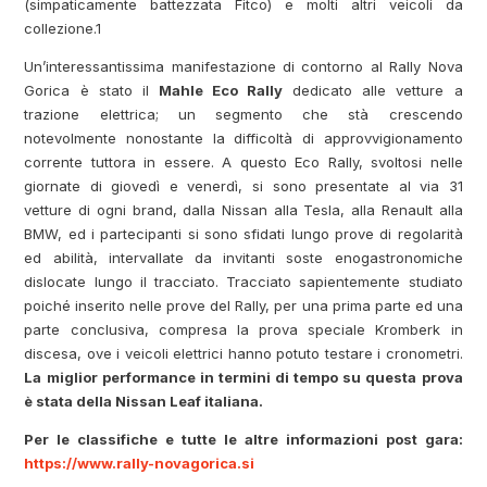
(simpaticamente battezzata Fitco) e molti altri veicoli da
collezione.1
Un’interessantissima manifestazione di contorno al Rally Nova
Gorica è stato il
Mahle Eco Rally
dedicato alle vetture a
trazione elettrica; un segmento che stà crescendo
notevolmente nonostante la difficoltà di approvvigionamento
corrente tuttora in essere. A questo Eco Rally, svoltosi nelle
giornate di giovedì e venerdì, si sono presentate al via 31
vetture di ogni brand, dalla Nissan alla Tesla, alla Renault alla
BMW, ed i partecipanti si sono sfidati lungo prove di regolarità
ed abilità, intervallate da invitanti soste enogastronomiche
dislocate lungo il tracciato. Tracciato sapientemente studiato
poiché inserito nelle prove del Rally, per una prima parte ed una
parte conclusiva, compresa la prova speciale Kromberk in
discesa, ove i veicoli elettrici hanno potuto testare i cronometri.
La miglior performance in termini di tempo su questa prova
è stata della Nissan Leaf italiana.
Per le classifiche e tutte le altre informazioni post gara:
https://www.rally-novagorica.si