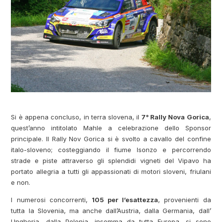
Si è appena concluso, in terra slovena, il
7° Rally Nova Gorica
,
quest’anno intitolato Mahle a celebrazione dello Sponsor
principale. Il Rally Nov Gorica si è svolto a cavallo del confine
italo-sloveno; costeggiando il fiume Isonzo e percorrendo
strade e piste attraverso gli splendidi vigneti del Vipavo ha
portato allegria a tutti gli appassionati di motori sloveni, friulani
e non.
I numerosi concorrenti,
105 per l’esattezza
, provenienti da
tutta la Slovenia, ma anche dall’Austria, dalla Germania, dall’
Ungheria, dalla Polonia, insomma da tutta Europa, si sono