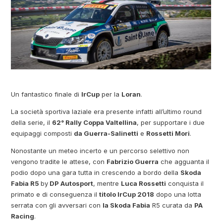
Un fantastico finale di
IrCup
per la
Loran
.
La società sportiva laziale era presente infatti all’ultimo round
della serie, il
62° Rally Coppa Valtellina
, per supportare i due
equipaggi composti
da Guerra-Salinetti
e
Rossetti Mori
.
Nonostante un meteo incerto e un percorso selettivo non
vengono tradite le attese, con
Fabrizio Guerra
che agguanta il
podio dopo una gara tutta in crescendo a bordo della
Skoda
Fabia R5
by
DP Autosport
, mentre
Luca Rossetti
conquista il
primato e di conseguenza il
titolo IrCup 2018
dopo una lotta
serrata con gli avversari con
la Skoda Fabia
R5 curata da
PA
Racing
.