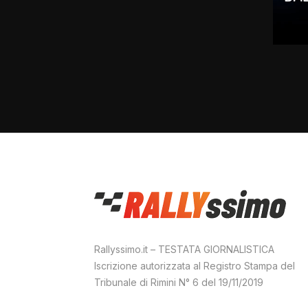
Rallyssimo.it – TESTATA GIORNALISTICA
Iscrizione autorizzata al Registro Stampa del
Tribunale di Rimini N° 6 del 19/11/2019