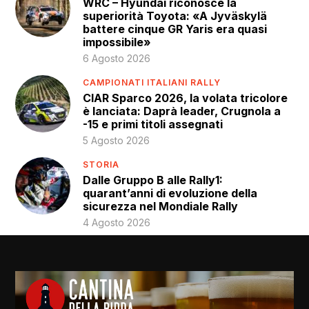
WRC – Hyundai riconosce la
superiorità Toyota: «A Jyväskylä
battere cinque GR Yaris era quasi
impossibile»
6 Agosto 2026
CAMPIONATI ITALIANI RALLY
CIAR Sparco 2026, la volata tricolore
è lanciata: Daprà leader, Crugnola a
-15 e primi titoli assegnati
5 Agosto 2026
STORIA
Dalle Gruppo B alle Rally1:
quarant’anni di evoluzione della
sicurezza nel Mondiale Rally
4 Agosto 2026