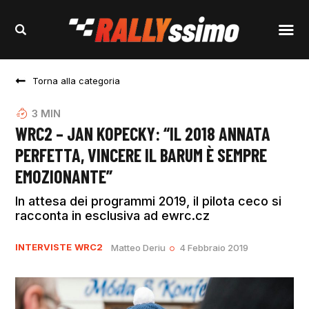
Torna alla categoria
3
MIN
WRC2 – JAN KOPECKY: “IL 2018 ANNATA
PERFETTA, VINCERE IL BARUM È SEMPRE
EMOZIONANTE”
In attesa dei programmi 2019, il pilota ceco si
racconta in esclusiva ad ewrc.cz
INTERVISTE
WRC2
Matteo Deriu
4 Febbraio 2019