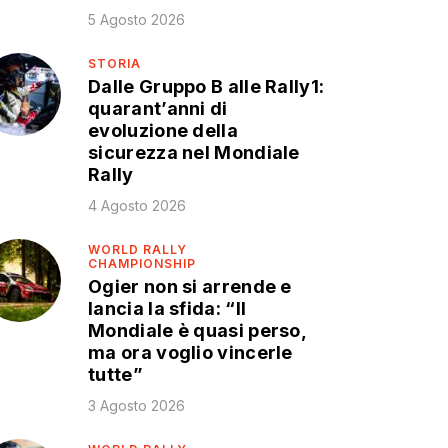
5 Agosto 2026
STORIA
Dalle Gruppo B alle Rally1:
quarant’anni di
evoluzione della
sicurezza nel Mondiale
Rally
4 Agosto 2026
WORLD RALLY
CHAMPIONSHIP
Ogier non si arrende e
lancia la sfida: “Il
Mondiale è quasi perso,
ma ora voglio vincerle
tutte”
3 Agosto 2026