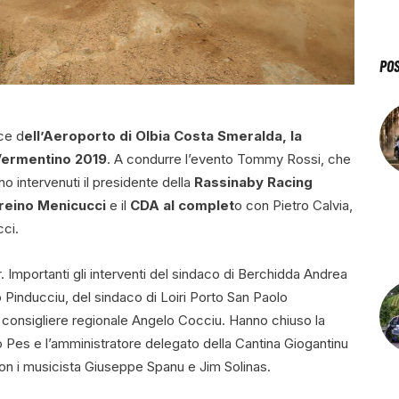
PO
ice d
ell’Aeroporto di Olbia Costa Smeralda, la
 Vermentino 2019
. A condurre l’evento Tommy Rossi, che
ono intervenuti il presidente della
Rassinaby Racing
reino Menicucci
e il
CDA al complet
o con Pietro Calvia,
ci.
. Importanti gli interventi del sindaco di Berchidda Andrea
o Pinducciu, del sindaco di Loiri Porto San Paolo
 consigliere regionale Angelo Cocciu. Hanno chiuso la
io Pes e l’amministratore delegato della Cantina Giogantinu
on i musicista Giuseppe Spanu e Jim Solinas.