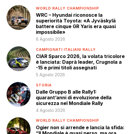
WORLD RALLY CHAMPIONSHIP
WRC – Hyundai riconosce la
superiorità Toyota: «A Jyväskylä
battere cinque GR Yaris era quasi
impossibile»
6 Agosto 2026
CAMPIONATI ITALIANI RALLY
CIAR Sparco 2026, la volata tricolore
è lanciata: Daprà leader, Crugnola a
-15 e primi titoli assegnati
5 Agosto 2026
STORIA
Dalle Gruppo B alle Rally1:
quarant’anni di evoluzione della
sicurezza nel Mondiale Rally
4 Agosto 2026
WORLD RALLY CHAMPIONSHIP
Ogier non si arrende e lancia la sfida:
“Il Mondiale è quasi perso, ma ora