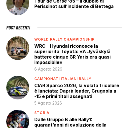
Tour de Corse ’85 – Il dubbio di
Perissinot sull’incidente di Bettega
POST RECENTI
WORLD RALLY CHAMPIONSHIP
WRC – Hyundai riconosce la
superiorità Toyota: «A Jyväskylä
battere cinque GR Yaris era quasi
impossibile»
6 Agosto 2026
CAMPIONATI ITALIANI RALLY
CIAR Sparco 2026, la volata tricolore
è lanciata: Daprà leader, Crugnola a
-15 e primi titoli assegnati
5 Agosto 2026
STORIA
Dalle Gruppo B alle Rally1:
quarant’anni di evoluzione della