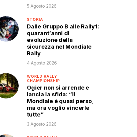
5 Agosto 2026
STORIA
Dalle Gruppo B alle Rally1:
quarant’anni di
evoluzione della
sicurezza nel Mondiale
Rally
4 Agosto 2026
WORLD RALLY
CHAMPIONSHIP
Ogier non si arrende e
lancia la sfida: “Il
Mondiale è quasi perso,
ma ora voglio vincerle
tutte”
3 Agosto 2026