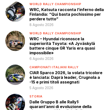
WORLD RALLY CHAMPIONSHIP
WRC, Katsuta racconta l’inferno della
Finlandia: “Qui basta pochissimo per
perdere tutto”
8 Agosto 2026
WORLD RALLY CHAMPIONSHIP
WRC – Hyundai riconosce la
superiorità Toyota: «A Jyväskylä
battere cinque GR Yaris era quasi
impossibile»
6 Agosto 2026
CAMPIONATI ITALIANI RALLY
CIAR Sparco 2026, la volata tricolore
è lanciata: Daprà leader, Crugnola a
-15 e primi titoli assegnati
5 Agosto 2026
STORIA
Dalle Gruppo B alle Rally1:
quarant’anni di evoluzione della