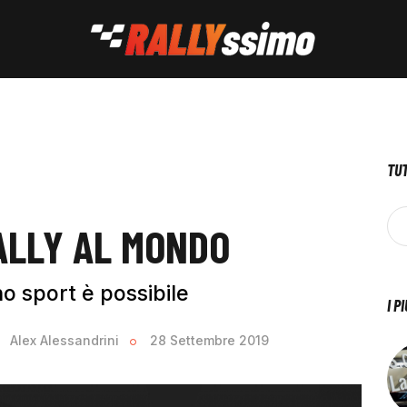
TUT
RALLY AL MONDO
no sport è possibile
I P
Alex Alessandrini
28 Settembre 2019