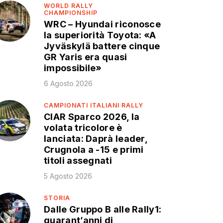
WORLD RALLY
CHAMPIONSHIP
WRC – Hyundai riconosce
la superiorità Toyota: «A
Jyväskylä battere cinque
GR Yaris era quasi
impossibile»
6 Agosto 2026
CAMPIONATI ITALIANI RALLY
CIAR Sparco 2026, la
volata tricolore è
lanciata: Daprà leader,
Crugnola a -15 e primi
titoli assegnati
5 Agosto 2026
STORIA
Dalle Gruppo B alle Rally1:
quarant’anni di