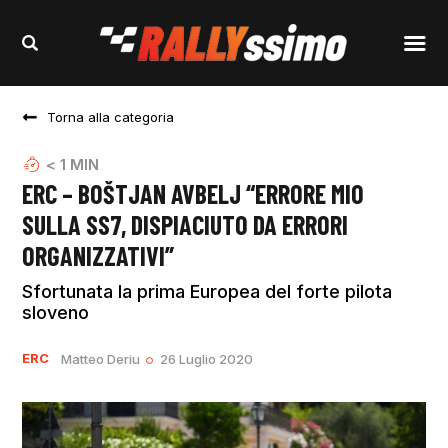
Torna alla categoria
< 1
MIN
ERC – BOŠTJAN AVBELJ “ERRORE MIO
SULLA SS7, DISPIACIUTO DA ERRORI
ORGANIZZATIVI”
Sfortunata la prima Europea del forte pilota
sloveno
ERC
Matteo Deriu
26 Luglio 2020