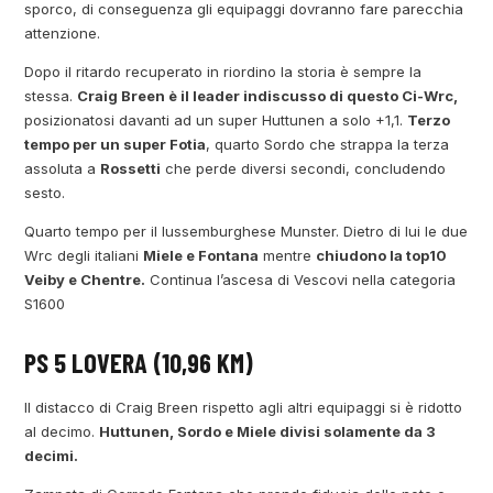
sporco, di conseguenza gli equipaggi dovranno fare parecchia
attenzione.
Dopo il ritardo recuperato in riordino la storia è sempre la
stessa.
Craig Breen è il leader indiscusso di questo Ci-Wrc,
posizionatosi davanti ad un super Huttunen a solo +1,1.
Terzo
tempo per un super Fotia
, quarto Sordo che strappa la terza
assoluta a
Rossetti
che perde diversi secondi, concludendo
sesto.
Quarto tempo per il lussemburghese Munster. Dietro di lui le due
Wrc degli italiani
Miele e Fontana
mentre
chiudono la top10
Veiby e Chentre.
Continua l’ascesa di Vescovi nella categoria
S1600
PS 5 LOVERA (10,96 KM)
Il distacco di Craig Breen rispetto agli altri equipaggi si è ridotto
al decimo.
Huttunen, Sordo e Miele divisi solamente da 3
decimi.