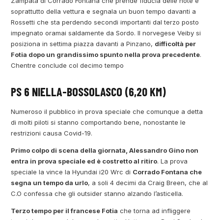
Zampata di Corrado Fontana che prende fiducia delle note e
soprattutto della vettura e segnala un buon tempo davanti a
Rossetti che sta perdendo secondi importanti dal terzo posto
impegnato oramai saldamente da Sordo. Il norvegese Veiby si
posiziona in settima piazza davanti a Pinzano,
difficoltà per
Fotia dopo un grandissimo spunto nella prova precedente
.
Chentre conclude col decimo tempo
PS 6 NIELLA-BOSSOLASCO (6,20 KM)
Numeroso il pubblico in prova speciale che comunque a detta
di molti piloti si stanno comportando bene, nonostante le
restrizioni causa Covid-19.
Primo colpo di scena della giornata, Alessandro Gino non
entra in prova speciale ed è costretto al ritiro
. La prova
speciale la vince la Hyundai i20 Wrc di
Corrado Fontana che
segna un tempo da urlo
, a soli 4 decimi da Craig Breen, che al
C.O confessa che gli outsider stanno alzando l’asticella.
Terzo tempo per il francese Fotia
che torna ad infliggere