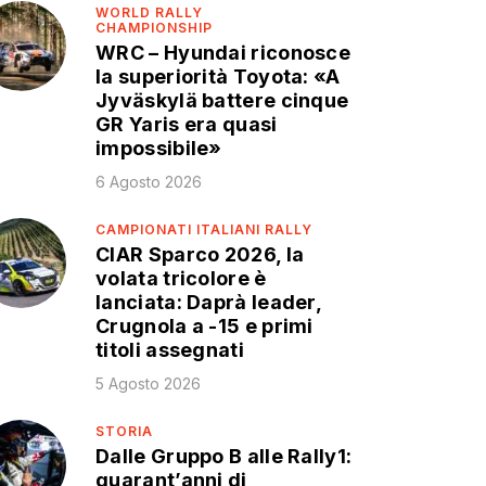
WORLD RALLY
CHAMPIONSHIP
WRC – Hyundai riconosce
la superiorità Toyota: «A
Jyväskylä battere cinque
GR Yaris era quasi
impossibile»
6 Agosto 2026
CAMPIONATI ITALIANI RALLY
CIAR Sparco 2026, la
volata tricolore è
lanciata: Daprà leader,
Crugnola a -15 e primi
titoli assegnati
5 Agosto 2026
STORIA
Dalle Gruppo B alle Rally1:
quarant’anni di