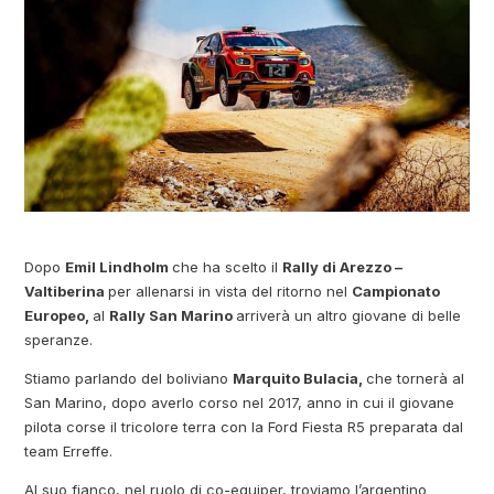
Dopo
Emil Lindholm
che ha scelto il
Rally di Arezzo –
Valtiberina
per allenarsi in vista del ritorno nel
Campionato
Europeo,
al
Rally San Marino
arriverà un altro giovane di belle
speranze.
Stiamo parlando del boliviano
Marquito Bulacia,
che tornerà al
San Marino, dopo averlo corso nel 2017, anno in cui il giovane
pilota corse il tricolore terra con la Ford Fiesta R5 preparata dal
team Erreffe.
Al suo fianco, nel ruolo di co-equiper, troviamo l’argentino