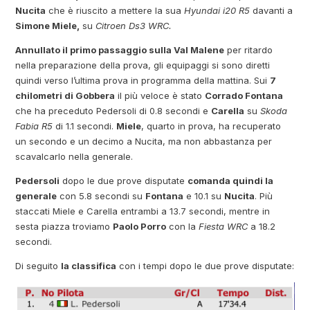
Nucita
che è riuscito a mettere la sua
Hyundai i20 R5
davanti a
Simone Miele,
su
Citroen Ds3 WRC.
Annullato il primo passaggio sulla Val Malene
per ritardo
nella preparazione della prova, gli equipaggi si sono diretti
quindi verso l’ultima prova in programma della mattina. Sui
7
chilometri di Gobbera
il più veloce è stato
Corrado Fontana
che ha preceduto Pedersoli di 0.8 secondi e
Carella
su
Skoda
Fabia R5
di 1.1 secondi.
Miele
, quarto in prova, ha recuperato
un secondo e un decimo a Nucita, ma non abbastanza per
scavalcarlo nella generale.
Pedersoli
dopo le due prove disputate
comanda quindi la
generale
con 5.8 secondi su
Fontana
e 10.1 su
Nucita
. Più
staccati Miele e Carella entrambi a 13.7 secondi, mentre in
sesta piazza troviamo
Paolo Porro
con la
Fiesta WRC
a 18.2
secondi.
Di seguito
la classifica
con i tempi dopo le due prove disputate: