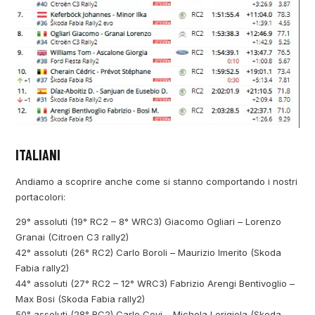
ITALIANI
Andiamo a scoprire anche come si stanno comportando i nostri
portacolori:
29° assoluti (19° RC2 – 8° WRC3) Giacomo Ogliari – Lorenzo
Granai (Citroen C3 rally2)
42° assoluti (26° RC2) Carlo Boroli – Maurizio Imerito (Skoda
Fabia rally2)
44° assoluti (27° RC2 – 12° WRC3) Fabrizio Arengi Bentivoglio –
Max Bosi (Skoda Fabia rally2)
50° assoluti (28° RC2) Carlo Covi – Michela Lorigiola (Skoda