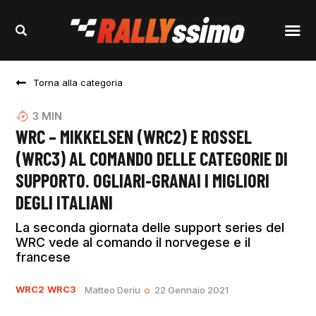
Torna alla categoria
3
MIN
WRC – MIKKELSEN (WRC2) E ROSSEL
(WRC3) AL COMANDO DELLE CATEGORIE DI
SUPPORTO. OGLIARI-GRANAI I MIGLIORI
DEGLI ITALIANI
La seconda giornata delle support series del
WRC vede al comando il norvegese e il
francese
WRC2
WRC3
Matteo Deriu
22 Gennaio 2021