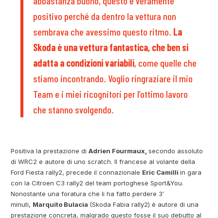
abbastanza buono, questo è veramente
positivo perché da dentro la vettura non
sembrava che avessimo questo ritmo.
La
Skoda è una vettura fantastica, che ben si
adatta a condizioni variabili
, come quelle che
stiamo incontrando. Voglio ringraziare il mio
Team e i miei ricognitori per l’ottimo lavoro
che stanno svolgendo.
Positiva la prestazione di
Adrien Fourmaux,
secondo assoluto
di WRC2 e autore di uno scratch. Il francese al volante della
Ford Fiesta rally2, precede il connazionale
Eric Camilli
in gara
con la Citroen C3 rally2 del team portoghese Sport&You.
Nonostante una foratura che li ha fatto perdere 3′
minuti,
Marquito Bulacia
(Skoda Fabia rally2) è autore di una
prestazione concreta, malgrado questo fosse il suo debutto al