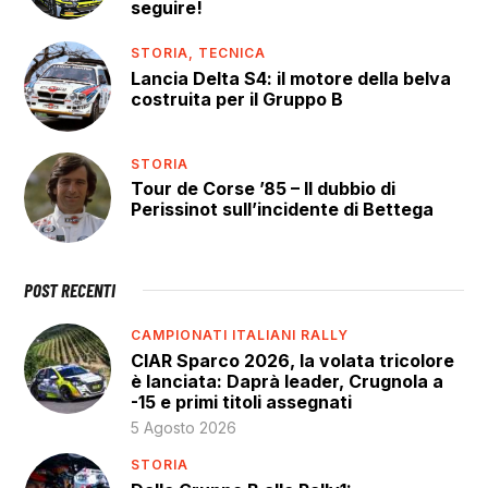
seguire!
STORIA,
TECNICA
Lancia Delta S4: il motore della belva
costruita per il Gruppo B
STORIA
Tour de Corse ’85 – Il dubbio di
Perissinot sull’incidente di Bettega
POST RECENTI
CAMPIONATI ITALIANI RALLY
CIAR Sparco 2026, la volata tricolore
è lanciata: Daprà leader, Crugnola a
-15 e primi titoli assegnati
5 Agosto 2026
STORIA