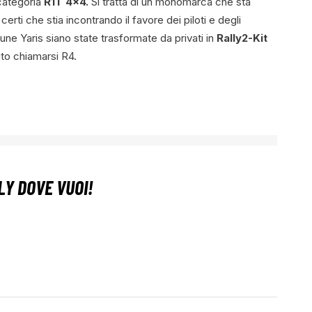
 categoria
R1T 4×4.
Si tratta di un monomarca che sta
erti che stia incontrando il favore dei piloti e degli
une Yaris siano state trasformate da privati in
Rally2-Kit
to chiamarsi R4.