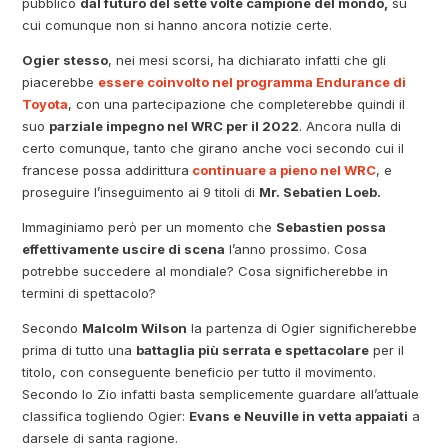
pubblico
dal futuro del sette volte campione del mondo,
su
cui comunque non si hanno ancora notizie certe.
Ogier stesso
, nei mesi scorsi, ha dichiarato infatti che gli
piacerebbe
essere coinvolto nel programma Endurance di
Toyota
, con una partecipazione che completerebbe quindi il
suo
parziale impegno nel WRC per il 2022
. Ancora nulla di
certo comunque, tanto che girano anche voci secondo cui il
francese possa addirittura
continuare a pieno nel WRC
, e
proseguire l’inseguimento ai 9 titoli di
Mr. Sebatien Loeb.
Immaginiamo però per un momento che
Sebastien possa
effettivamente uscire di scena
l’anno prossimo. Cosa
potrebbe succedere al mondiale? Cosa significherebbe in
termini di spettacolo?
Secondo
Malcolm Wilson
la partenza di Ogier significherebbe
prima di tutto una
battaglia più serrata e spettacolare
per il
titolo, con conseguente beneficio per tutto il movimento.
Secondo lo Zio infatti basta semplicemente guardare all’attuale
classifica togliendo Ogier:
Evans e Neuville in vetta appaiati
a
darsele di santa ragione.