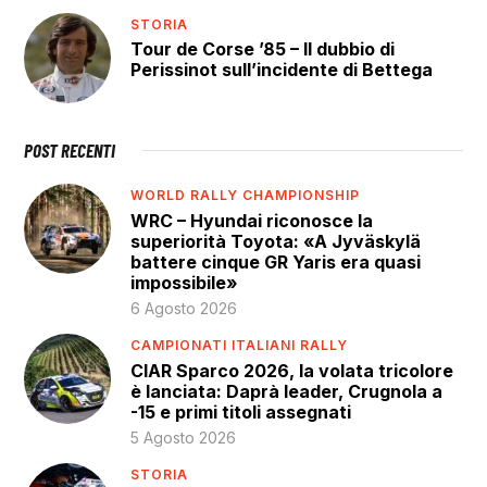
STORIA
Tour de Corse ’85 – Il dubbio di
Perissinot sull’incidente di Bettega
POST RECENTI
WORLD RALLY CHAMPIONSHIP
WRC – Hyundai riconosce la
superiorità Toyota: «A Jyväskylä
battere cinque GR Yaris era quasi
impossibile»
6 Agosto 2026
CAMPIONATI ITALIANI RALLY
CIAR Sparco 2026, la volata tricolore
è lanciata: Daprà leader, Crugnola a
-15 e primi titoli assegnati
5 Agosto 2026
STORIA