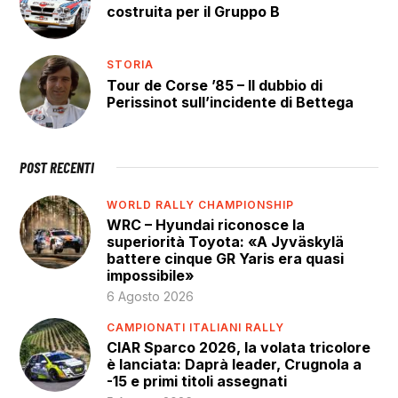
costruita per il Gruppo B
STORIA
Tour de Corse ’85 – Il dubbio di
Perissinot sull’incidente di Bettega
POST RECENTI
WORLD RALLY CHAMPIONSHIP
WRC – Hyundai riconosce la
superiorità Toyota: «A Jyväskylä
battere cinque GR Yaris era quasi
impossibile»
6 Agosto 2026
CAMPIONATI ITALIANI RALLY
CIAR Sparco 2026, la volata tricolore
è lanciata: Daprà leader, Crugnola a
-15 e primi titoli assegnati