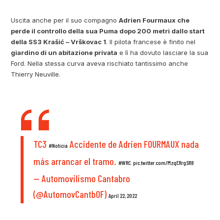
Uscita anche per il suo compagno
Adrien Fourmaux che
perde il controllo della sua Puma dopo 200 metri dallo start
della SS3 Krašić – Vrškovac 1
. Il pilota francese è finito nel
giardino di un abitazione privata
e lì ha dovuto lasciare la sua
Ford. Nella stessa curva aveva rischiato tantissimo anche
Thierry Neuville.
TC3
Accidente de Adrien FOURMAUX nada
#Noticia
más arrancar el tramo.
#WRC
pic.twitter.com/MzqERrgSR8
— Automovilismo Cantabro
(@AutomovCantbOF)
April 22, 2022