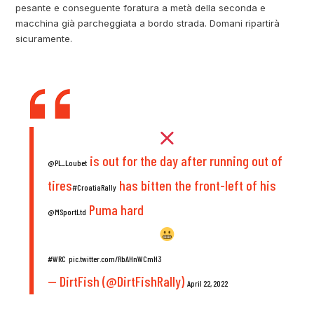
pesante e conseguente foratura a metà della seconda e
macchina già parcheggiata a bordo strada. Domani ripartirà
sicuramente.
is out for the day after running out of
@PL_Loubet
tires
has bitten the front-left of his
#CroatiaRally
Puma hard
@MSportLtd
#WRC
pic.twitter.com/RbAHnWCmH3
— DirtFish (@DirtFishRally)
April 22, 2022