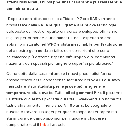
attività rally Pirelli, i nuovi
pneumatici saranno più resistenti e
con minor usura
:
“Dopo tre anni di successi le affidabili P Zero RA5 verranno
rimpiazzate dalle RA5A le quali, grazie alle nuove tecnologie
sviluppate dal nostro reparto di ricerca e sviluppo, offriranno
migliori performance e una minor usura. L’esperienza che
abbiamo maturato nel WRC è stata inestimabile per l’evoluzione
delle nostre gomme da asfalto, con condizioni che sono
solitamente più estreme rispetto all’europeo e ai campionati
nazionali, con speciali più lunghe e superfici più abrasive.”
Come detto dalla casa milanese i nuovi pneumatici fanno
grande tesoro delle conoscenze maturate nel WRC. La
nuova
mescola
è stata studiata
per le prove più lunghe e le
temperature più elevate
. Tutti i
piloti gommati Pirelli
potranno
usufruire di questo up-grade durante il week-end. Un nome fra
tutti è chiaramente il rientrante
Nil Solans
. Lo spagnolo è
riuscito a trovare il budget per questa tappa dell’europeo ma
sta ancora cercando sponsor per riuscire a chiudere il
campionato (qui il
link
all’articolo).