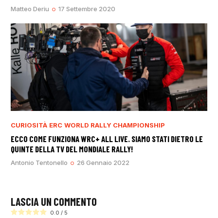
Matteo Deriu
17 Settembre 2020
CURIOSITÀ
ERC
WORLD RALLY CHAMPIONSHIP
ECCO COME FUNZIONA WRC+ ALL LIVE. SIAMO STATI DIETRO LE
QUINTE DELLA TV DEL MONDIALE RALLY!
Antonio Tentonello
26 Gennaio 2022
LASCIA UN COMMENTO
0.0
/
5