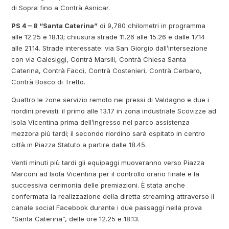
di Sopra fino a Contrà Asnicar.
PS 4 – 8 “Santa Caterina”
di 9,780 chilometri in programma
alle 12.25 e 18.13; chiusura strade 11.26 alle 15.26 e dalle 17.14
alle 21.14. Strade interessate: via San Giorgio dall’intersezione
con via Calesiggi, Contrà Marsili, Contrà Chiesa Santa
Caterina, Contrà Facci, Contrà Costenieri, Contrà Cerbaro,
Contrà Bosco di Tretto.
Quattro le zone servizio remoto nei pressi di Valdagno e due i
riordini previsti: il primo alle 13.17 in zona industriale Scovizze ad
Isola Vicentina prima dell’ingresso nel parco assistenza
mezzora più tardi; il secondo riordino sarà ospitato in centro
città in Piazza Statuto a partire dalle 18.45.
Venti minuti più tardi gli equipaggi muoveranno verso Piazza
Marconi ad Isola Vicentina per il controllo orario finale e la
successiva cerimonia delle premiazioni. È stata anche
confermata la realizzazione della diretta streaming attraverso il
canale social Facebook durante i due passaggi nella prova
“Santa Caterina”, delle ore 12.25 e 18.13.