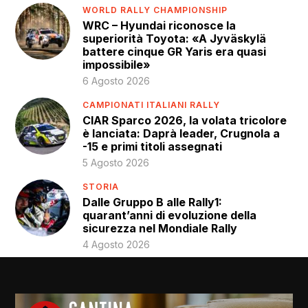
WORLD RALLY CHAMPIONSHIP
WRC – Hyundai riconosce la
superiorità Toyota: «A Jyväskylä
battere cinque GR Yaris era quasi
impossibile»
6 Agosto 2026
CAMPIONATI ITALIANI RALLY
CIAR Sparco 2026, la volata tricolore
è lanciata: Daprà leader, Crugnola a
-15 e primi titoli assegnati
5 Agosto 2026
STORIA
Dalle Gruppo B alle Rally1:
quarant’anni di evoluzione della
sicurezza nel Mondiale Rally
4 Agosto 2026