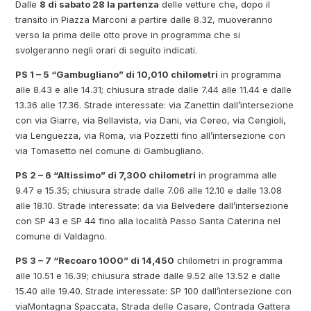
Dalle
8 di sabato 28 la partenza
delle vetture che, dopo il
transito in Piazza Marconi a partire dalle 8.32, muoveranno
verso la prima delle otto prove in programma che si
svolgeranno negli orari di seguito indicati.
PS 1 – 5 “Gambugliano” di 10,010 chilometri
in programma
alle 8.43 e alle 14.31; chiusura strade dalle 7.44 alle 11.44 e dalle
13.36 alle 17.36. Strade interessate: via Zanettin dall’intersezione
con via Giarre, via Bellavista, via Dani, via Cereo, via Cengioli,
via Lenguezza, via Roma, via Pozzetti fino all’intersezione con
via Tomasetto nel comune di Gambugliano.
PS 2 – 6 “Altissimo” di 7,300 chilometri
in programma alle
9.47 e 15.35; chiusura strade dalle 7.06 alle 12.10 e dalle 13.08
alle 18.10. Strade interessate: da via Belvedere dall’intersezione
con SP 43 e SP 44 fino alla località Passo Santa Caterina nel
comune di Valdagno.
PS 3 – 7 “Recoaro 1000” di 14,450
chilometri in programma
alle 10.51 e 16.39; chiusura strade dalle 9.52 alle 13.52 e dalle
15.40 alle 19.40. Strade interessate: SP 100 dall’intersezione con
viaMontagna Spaccata, Strada delle Casare, Contrada Gattera