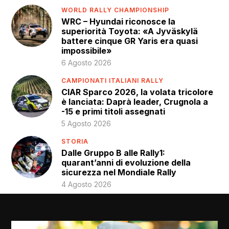
WORLD RALLY CHAMPIONSHIP
WRC – Hyundai riconosce la
superiorità Toyota: «A Jyväskylä
battere cinque GR Yaris era quasi
impossibile»
6 Agosto 2026
CAMPIONATI ITALIANI RALLY
CIAR Sparco 2026, la volata tricolore
è lanciata: Daprà leader, Crugnola a
-15 e primi titoli assegnati
5 Agosto 2026
STORIA
Dalle Gruppo B alle Rally1:
quarant’anni di evoluzione della
sicurezza nel Mondiale Rally
4 Agosto 2026