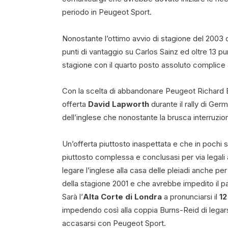
periodo in Peugeot Sport.
Nonostante l’ottimo avvio di stagione del 2003 c
punti di vantaggio su Carlos Sainz ed oltre 13 pun
stagione con il quarto posto assoluto complice 
Con la scelta di abbandonare Peugeot Richard B
offerta
David Lapworth
durante il rally di Ger
dell’inglese che nonostante la brusca interruzio
Un’offerta piuttosto inaspettata e che in pochi
piuttosto complessa e conclusasi per via legali
legare l’inglese alla casa delle pleiadi anche pe
della stagione 2001 e che avrebbe impedito il 
Sarà l’
Alta Corte di Londra
a pronunciarsi il
12
impedendo così alla coppia Burns-Reid di legarsi
accasarsi con Peugeot Sport.