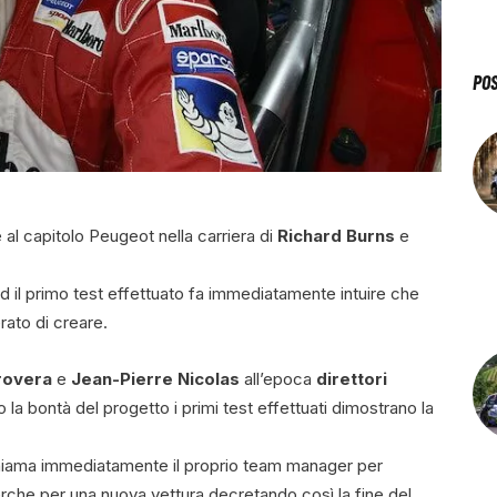
PO
 al capitolo Peugeot nella carriera di
Richard Burns
e
 il primo test effettuato fa immediatamente intuire che
rato di creare.
rovera
e
Jean-Pierre Nicolas
all’epoca
direttori
la bontà del progetto i primi test effettuati dimostrano la
chiama immediatamente il proprio team manager per
erche per una nuova vettura decretando così la fine del