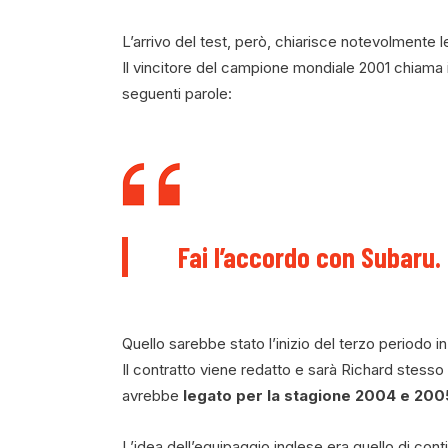
L’arrivo del test, però, chiarisce notevolmente l
Il vincitore del campione mondiale 2001 chiam
seguenti parole:
Fai l’accordo con Subaru.
Quello sarebbe stato l’inizio del terzo periodo i
Il contratto viene redatto e sarà Richard stess
avrebbe
legato per la stagione 2004 e 2005 i
L’idea dell’equipaggio inglese era quello di con