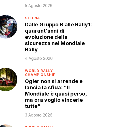
5 Agosto 2026
STORIA
Dalle Gruppo B alle Rally1:
quarant’anni di
evoluzione della
sicurezza nel Mondiale
Rally
4 Agosto 2026
WORLD RALLY
CHAMPIONSHIP
Ogier non si arrende e
lancia la sfida: “Il
Mondiale è quasi perso,
ma ora voglio vincerle
tutte”
3 Agosto 2026