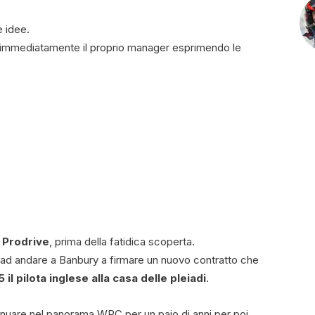
e idee.
a immediatamente il proprio manager esprimendo le
n
Prodrive
, prima della fatidica scoperta.
o ad andare a Banbury a firmare un nuovo contratto che
l pilota inglese alla casa delle pleiadi
.
tinuare nel panorama WRC per un paio di anni per poi