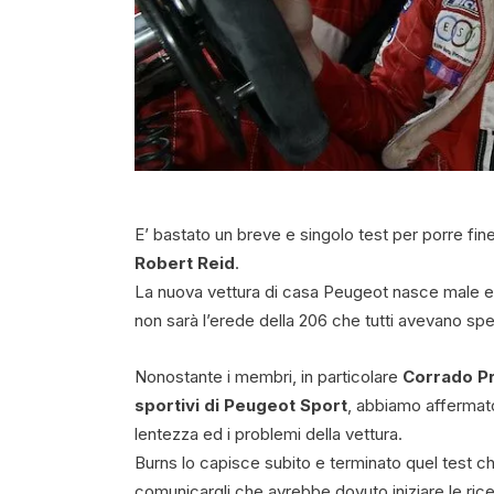
E’ bastato un breve e singolo test per porre fine
Robert Reid
.
La nuova vettura di casa Peugeot nasce male ed
non sarà l’erede della 206 che tutti avevano spe
Nonostante i membri, in particolare
Corrado P
sportivi di Peugeot Sport
, abbiamo affermato 
lentezza ed i problemi della vettura.
Burns lo capisce subito e terminato quel test 
comunicargli che avrebbe dovuto iniziare le ric