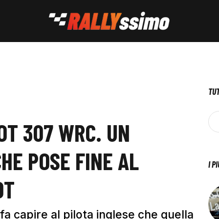
TUT
OT 307 WRC. UN
HE POSE FINE AL
I P
OT
a capire al pilota inglese che quella