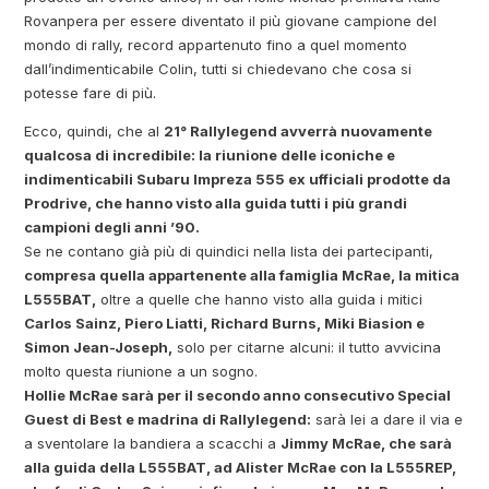
Rovanpera per essere diventato il più giovane campione del
mondo di rally, record appartenuto fino a quel momento
dall’indimenticabile Colin, tutti si chiedevano che cosa si
potesse fare di più.
Ecco, quindi, che al
21° Rallylegend avverrà nuovamente
qualcosa di incredibile: la riunione delle iconiche e
indimenticabili Subaru Impreza 555 ex ufficiali prodotte da
Prodrive, che hanno visto alla guida tutti i più grandi
campioni degli anni ’90.
Se ne contano già più di quindici nella lista dei partecipanti,
compresa quella appartenente alla famiglia McRae, la mitica
L555BAT,
oltre a quelle che hanno visto alla guida i mitici
Carlos Sainz, Piero Liatti, Richard Burns, Miki Biasion e
Simon Jean-Joseph,
solo per citarne alcuni: il tutto avvicina
molto questa riunione a un sogno.
Hollie McRae sarà per il secondo anno consecutivo Special
Guest di Best e madrina di Rallylegend:
sarà lei a dare il via e
a sventolare la bandiera a scacchi a
Jimmy McRae, che sarà
alla guida della L555BAT, ad Alister McRae con la L555REP,