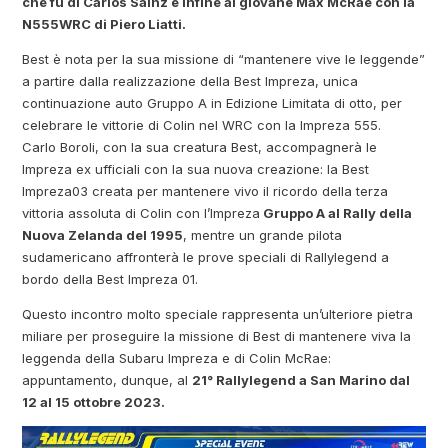
che fu di Carlos Sainz e infine al giovane Max McRae con la
N555WRC di Piero Liatti.
Best è nota per la sua missione di “mantenere vive le leggende”
a partire dalla realizzazione della Best Impreza, unica
continuazione auto Gruppo A in Edizione Limitata di otto, per
celebrare le vittorie di Colin nel WRC con la Impreza 555.
Carlo Boroli, con la sua creatura Best, accompagnerà le
Impreza ex ufficiali con la sua nuova creazione: la Best
Impreza03 creata per mantenere vivo il ricordo della terza
vittoria assoluta di Colin con l’Impreza
Gruppo A al Rally della
Nuova Zelanda del 1995
, mentre un grande pilota
sudamericano affronterà le prove speciali di Rallylegend a
bordo della Best Impreza 01.
Questo incontro molto speciale rappresenta un’ulteriore pietra
miliare per proseguire la missione di Best di mantenere viva la
leggenda della Subaru Impreza e di Colin McRae:
appuntamento, dunque, al
21° Rallylegend a San Marino dal
12 al 15 ottobre 2023.