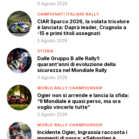
6 Agosto 2026
CAMPIONATI ITALIANI RALLY
CIAR Sparco 2026, la volata tricolore
è lanciata: Daprà leader, Crugnola a
-15 e primi titoli assegnati
5 Agosto 2026
STORIA
Dalle Gruppo B alle Rally1:
quarant’anni di evoluzione della
sicurezza nel Mondiale Rally
4 Agosto 2026
WORLD RALLY CHAMPIONSHIP
Ogier non si arrende e lancia la sfida:
“Il Mondiale è quasi perso, ma ora
voglio vincerle tutte”
3 Agosto 2026
WORLD RALLY CHAMPIONSHIP
Incidente Ogier, Ingrassia racconta i
momenti di paura: «Sébastien è