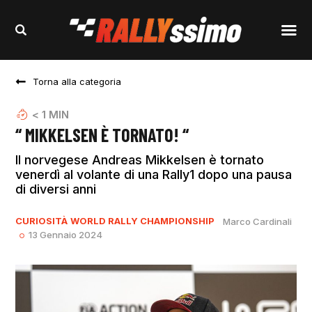
Torna alla categoria
< 1
MIN
“ MIKKELSEN È TORNATO! “
Il norvegese Andreas Mikkelsen è tornato
venerdì al volante di una Rally1 dopo una pausa
di diversi anni
CURIOSITÀ
WORLD RALLY CHAMPIONSHIP
Marco Cardinali
13 Gennaio 2024