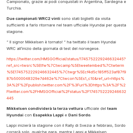
Campionato, grazie ai podi conquistati in Argentina, Sardegna e
Turchia.
Due campionati WRC2 vinti
sono stati biglietti da visita
sufficienti a farlo ritornare nel team ufficiale Hyundai per questa
stagione.
“ Il signor Mikkelsen è tornato! “ ha twittato il team Hyundai
WRC all’inizio della giornata di test del norvegese.
https://twitter.com/HMSGOfficial/status/1745752229246632445?
ref_src=twsrc%5Etfw%7Ctwcamp%5Etweetembed%7Ctwterm
%5E1745752229246632445%7Ctwgr%5Ecf4d5c185ff523af87f9
87b5000048329e7d462e%7Ctwcon%5Es1_c10&ref_url=https%
3A%2F%2Fpublish.twitter.com%2F%3Furl%3Dhttps%3A%2F%2
Ftwitter.com%2FHMSGOfficial%2Fstatus%2F1745752229246632
445
Mikkelsen condividerà la terza vettura
ufficiale del
team
Hyundai
con
Esapekka Lappi
e
Dani Sordo
.
Lappi inizierà la stagione con il Rally di Svezia a febbraio, Sordo
correrà solo qualche gara, mentre Lappi e Mikkelsen