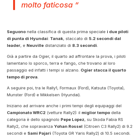
molto faticosa “
Seguono
nella classifica di questa prima speciale
i due piloti
di punta di Hyundai
:
Tanak
, staccato di
5.2 secondi dal
leader
, e
Neuville
distanziato di
8.3 secondi
.
Già a partire da Ogier, il quarto ad affrontare la prova, i piloti
lamentano lo sporco, terra e fango, che trovano al loro
passaggio ed infatti i tempi si alzano.
Ogier stacca il quarto
tempo di prova
.
A seguire poi, tra le Rally1, Formaux (Ford), Katsuta (Toyota),
Munster (Ford) e Mikkelsen (Hyundai).
Iniziano ad arrivare anche i primi tempi degli equipaggi del
Campionato WRC2
(vetture Rally2): il
miglior tempo
della
categoria è dello spagnolo
Pepe Lopez
, su Skoda Fabia RS
Rally2, che sopravanza
Yohan Rossel
(Citroen C3 Rally2) di 9.2
secondi e
Sami Pajari
(Toyota GR Yaris Rally2) di 10.5 secondi.