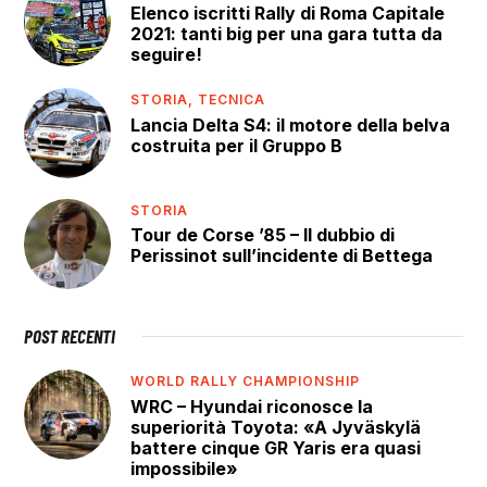
Elenco iscritti Rally di Roma Capitale
2021: tanti big per una gara tutta da
seguire!
STORIA,
TECNICA
Lancia Delta S4: il motore della belva
costruita per il Gruppo B
STORIA
Tour de Corse ’85 – Il dubbio di
Perissinot sull’incidente di Bettega
POST RECENTI
WORLD RALLY CHAMPIONSHIP
WRC – Hyundai riconosce la
superiorità Toyota: «A Jyväskylä
battere cinque GR Yaris era quasi
impossibile»