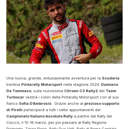
Una nuova, grande, entusiasmante avventura per la
Scuderia
trentina
Pintarally Motorsport
nella stagione 2024.
Damiano
De Tommaso
, sulla nuovissima
Citroen C3 Rally2
del
Team
Turbocar
vestirà i colori della Pintarally Motorsport con al suo
fianco
Sofia D’Ambrosio
. Grazie anche al
prezioso supporto
di
Pirelli
parteciperà a tutti i sette appuntamenti del
Campionato Italiano Assoluto Rally
a partire dal Rally del
Ciocco, il 15-16 marzo, per poi passare al Rally Regione
Piemonte, Targa Florio, Rally Due Valli, Rally di Roma Capitale,