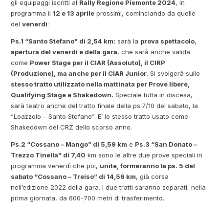
gli equipaggi iscritti al
Rally Regione Piemonte 2024
, in
programma il
12 e 13 aprile
prossimi, cominciando da quelle
del
venerdì
:
Ps.1 “Santo Stefano” di 2,54 km:
sarà la
prova spettacolo
,
apertura del venerdì e della gara
, che sarà anche valida
come
Power Stage per il CIAR (Assoluto), il CIRP
(Produzione), ma anche per il CIAR Junior.
Si svolgerà sullo
stesso tratto utilizzato nella mattinata per Prove libere,
Qualifying Stage e Shakedown.
Speciale tutta in discesa,
sarà teatro anche del tratto finale della ps.7/10 del sabato, la
“Loazzolo – Santo Stefano”. E’ lo stesso tratto usato come
Shakedown del CRZ dello scorso anno.
Ps.2 “Cossano – Mango” di 5,59 km
e
Ps.3 “San Donato –
Trezzo Tinella” di 7,40
km sono le altre due prove speciali in
programma venerdì che poi,
unite, formeranno la ps. 5 del
sabato “Cossano – Treiso” di 14,56 km
, già corsa
nell’edizione 2022 della gara. I due tratti saranno separati, nella
prima giornata, da 600-700 metri di trasferimento.