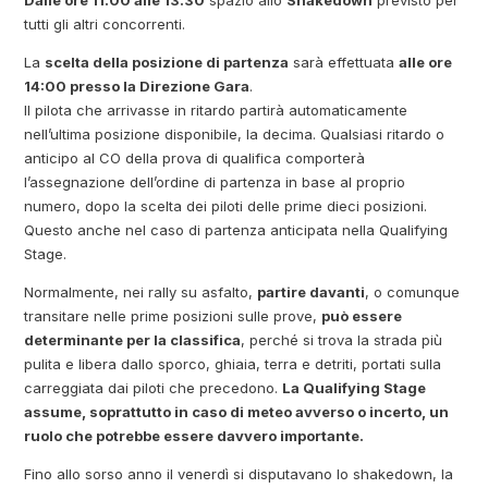
Dalle ore 11.00 alle 13.30
spazio allo
Shakedown
previsto per
tutti gli altri concorrenti.
La
scelta della posizione di partenza
sarà effettuata
alle ore
14:00 presso la Direzione Gara
.
Il pilota che arrivasse in ritardo partirà automaticamente
nell’ultima posizione disponibile, la decima. Qualsiasi ritardo o
anticipo al CO della prova di qualifica comporterà
l’assegnazione dell’ordine di partenza in base al proprio
numero, dopo la scelta dei piloti delle prime dieci posizioni.
Questo anche nel caso di partenza anticipata nella Qualifying
Stage.
Normalmente, nei rally su asfalto,
partire davanti
, o comunque
transitare nelle prime posizioni sulle prove,
può essere
determinante per la classifica
, perché si trova la strada più
pulita e libera dallo sporco, ghiaia, terra e detriti, portati sulla
carreggiata dai piloti che precedono.
La Qualifying Stage
assume, soprattutto in caso di meteo avverso o incerto, un
ruolo che potrebbe essere davvero importante.
Fino allo sorso anno il venerdì si disputavano lo shakedown, la