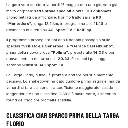
La gara vera scatterà venerdì 15 maggio con una giornata già
molto corposa:
sette prove speciali
e oltre
100 chilometri
cronometrati
da affrontare. Il primo tratto sarà la
PS
“Montedoro”
, lunga 12,5 km, in programma alle
11:48
e
trasmessa in diretta su
ACI Sport TV
e
RaiPlay
.
Il programma proseguirà poi con il doppio passaggio sulle
speciali
“Scillato-La Generosa”
e
“Geraci-Castelbuono”
,
prima della nuova prova
“Pollina”
, prevista alle
14:03
e poi
nuovamente in notturna alle
20:33
. Entrambi i passaggi
saranno visibili su
ACI Sport TV
.
La Targa Florio, quindi, è pronta a entrare nel suo momento
decisivo. Lo shakedown ha dato qualche primo segnale, ma da
venerdì si farà sul serio: tra coefficiente maggiorato, strade
leggendarie e una classifica CIAR già molto corta, il secondo
round del tricolore promette scintille.
CLASSIFICA CIAR SPARCO PRIMA DELLA TARGA
FLORIO