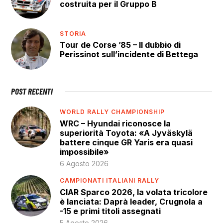
costruita per il Gruppo B
STORIA
Tour de Corse ’85 – Il dubbio di
Perissinot sull’incidente di Bettega
POST RECENTI
WORLD RALLY CHAMPIONSHIP
WRC – Hyundai riconosce la
superiorità Toyota: «A Jyväskylä
battere cinque GR Yaris era quasi
impossibile»
6 Agosto 2026
CAMPIONATI ITALIANI RALLY
CIAR Sparco 2026, la volata tricolore
è lanciata: Daprà leader, Crugnola a
-15 e primi titoli assegnati
5 Agosto 2026