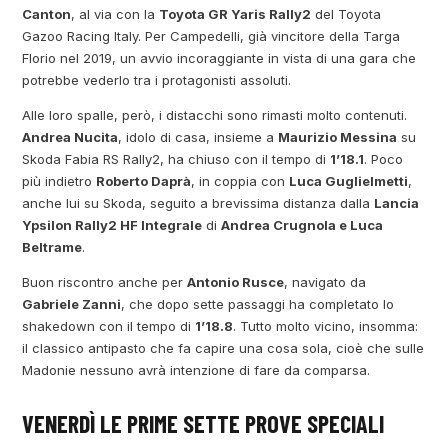
Canton
, al via con la
Toyota GR Yaris Rally2
del Toyota
Gazoo Racing Italy. Per Campedelli, già vincitore della Targa
Florio nel 2019, un avvio incoraggiante in vista di una gara che
potrebbe vederlo tra i protagonisti assoluti.
Alle loro spalle, però, i distacchi sono rimasti molto contenuti.
Andrea Nucita
, idolo di casa, insieme a
Maurizio Messina
su
Skoda Fabia RS Rally2, ha chiuso con il tempo di
1’18.1
. Poco
più indietro
Roberto Daprà
, in coppia con
Luca Guglielmetti
,
anche lui su Skoda, seguito a brevissima distanza dalla
Lancia
Ypsilon Rally2 HF Integrale
di
Andrea Crugnola e Luca
Beltrame
.
Buon riscontro anche per
Antonio Rusce
, navigato da
Gabriele Zanni
, che dopo sette passaggi ha completato lo
shakedown con il tempo di
1’18.8
. Tutto molto vicino, insomma:
il classico antipasto che fa capire una cosa sola, cioè che sulle
Madonie nessuno avrà intenzione di fare da comparsa.
VENERDÌ LE PRIME SETTE PROVE SPECIALI