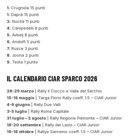
1.
Crugnola 15 punti
1.
Daprà 15 punti
3.
Nucita 11 punti
4.
Campedelli 8 punti
5.
Avbelj 8 punti
6.
Andolfi 5 punti
7.
Rusce 3 punti
8.
Joona 2 punti
9.
Testa 1 punto
IL CALENDARIO CIAR SPARCO 2026
28-29 marzo
| Rally Il Ciocco e Valle del Serchio
15-16 maggio
| Targa Florio Rally coeff. 1.5 – CIAR Junior
4-6 giugno
| Rally Due Valli
3-5 luglio
| Rally Roma Capitale
31 luglio – 2 agosto
| Rally Regione Piemonte – CIAR Junior
18-20 settembre
| Rally del Lazio – CIAR Junior
16-18 ottobre
| Rallye Sanremo coeff. 1.5 – CIAR Junior