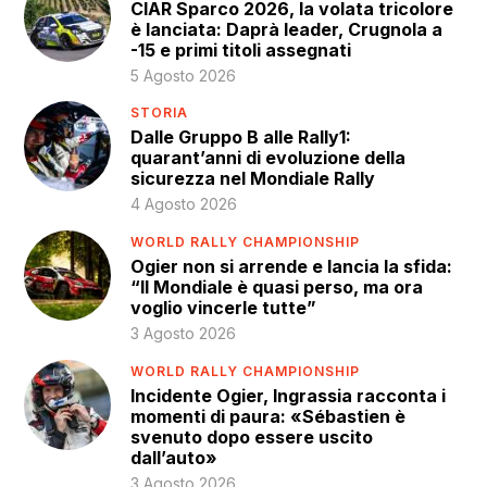
CIAR Sparco 2026, la volata tricolore
è lanciata: Daprà leader, Crugnola a
-15 e primi titoli assegnati
5 Agosto 2026
STORIA
Dalle Gruppo B alle Rally1:
quarant’anni di evoluzione della
sicurezza nel Mondiale Rally
4 Agosto 2026
WORLD RALLY CHAMPIONSHIP
Ogier non si arrende e lancia la sfida:
“Il Mondiale è quasi perso, ma ora
voglio vincerle tutte”
3 Agosto 2026
WORLD RALLY CHAMPIONSHIP
Incidente Ogier, Ingrassia racconta i
momenti di paura: «Sébastien è
svenuto dopo essere uscito
dall’auto»
3 Agosto 2026