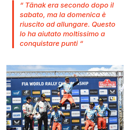
“ Tänak era secondo dopo il
sabato, ma la domenica è
riuscito ad allungare. Questo
lo ha aiutato moltissimo a
conquistare punti “