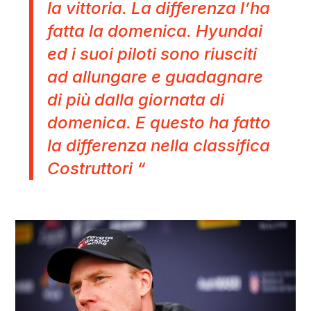
la vittoria. La differenza l’ha
fatta la domenica. Hyundai
ed i suoi piloti sono riusciti
ad allungare e guadagnare
di più dalla giornata di
domenica. E questo ha fatto
la differenza nella classifica
Costruttori “