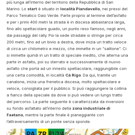
più lunga all’interno del territorio della Repubblica di San
Marino. Lo
start
è situato in
località Piandavello
, nei pressi del
Parco Tematico Oasi Verde. Parte proprio al termine dell’asfalto
e per i primi 400 metri la strada è in discesa abbastanza larga,
fino allo spettacolare guado, un punto reso famoso, negli anni,
dai passaggi del rally. Poi la sede stradale si stringe per circa
200 metri, fino ad un bivio a destra, dove inizia un tratto veloce
di circa un chilometro e mezzo, che immette in un “salitone”. Ci
si immette quindi in un tratto di speciale inedito, che alterna una
parte in asfalto, poi su sterrato e successivamente di nuovo
asfalto che porta ad un innesto spettacolare, raggiungibile con
una certa comodità, in località
Cà Rigo
. Da qui, tramite un
canalone, inizia una frenetica discesa, molto spettacolare e
veloce, consigliata per il pubblico. Si può raggiungere la collina
a fianco della speciale da dove si può vedere un lungo tratto
del percorso. La parte seguente è caratterizzata da inversioni
su fondo asfaltato all’interno della
zona industriale di
Faetano
, mentre la parte finale è pianeggiante con
l’attraversamento di un ponte senza sponde.