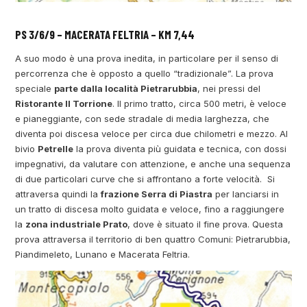
PS 3/6/9 – MACERATA FELTRIA – KM 7,44
A suo modo è una prova inedita, in particolare per il senso di
percorrenza che è opposto a quello “tradizionale”. La prova
speciale
parte dalla località Pietrarubbia
, nei pressi del
Ristorante Il Torrione
. Il primo tratto, circa 500 metri, è veloce
e pianeggiante, con sede stradale di media larghezza, che
diventa poi discesa veloce per circa due chilometri e mezzo. Al
bivio
Petrelle
la prova diventa più guidata e tecnica, con dossi
impegnativi, da valutare con attenzione, e anche una sequenza
di due particolari curve che si affrontano a forte velocità. Si
attraversa quindi la
frazione Serra di Piastra
per lanciarsi in
un tratto di discesa molto guidata e veloce, fino a raggiungere
la
zona industriale Prato
, dove è situato il fine prova. Questa
prova attraversa il territorio di ben quattro Comuni: Pietrarubbia,
Piandimeleto, Lunano e Macerata Feltria.