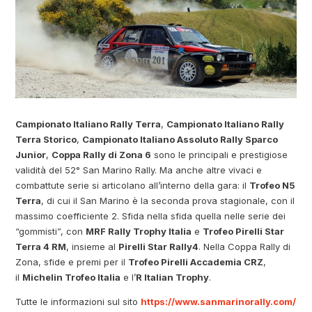
Campionato Italiano Rally Terra
,
Campionato Italiano Rally
Terra Storico
,
Campionato Italiano Assoluto Rally Sparco
Junior
,
Coppa Rally di Zona 6
sono le principali e prestigiose
validità del 52° San Marino Rally. Ma anche altre vivaci e
combattute serie si articolano all’interno della gara: il
Trofeo N5
Terra
, di cui il San Marino è la seconda prova stagionale, con il
massimo coefficiente 2. Sfida nella sfida quella nelle serie dei
“gommisti”, con
MRF Rally Trophy Italia
e
Trofeo Pirelli Star
Terra 4 RM
, insieme al
Pirelli Star Rally4
. Nella Coppa Rally di
Zona, sfide e premi per il
Trofeo Pirelli Accademia CRZ
,
il
Michelin Trofeo Italia
e l’
R Italian Trophy
.
Tutte le informazioni sul sito
https://www.sanmarinorally.com/