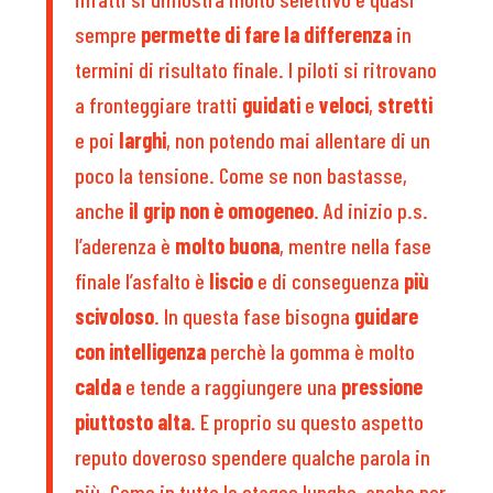
sempre
permette di fare la differenza
in
termini di risultato finale. I piloti si ritrovano
a fronteggiare tratti
guidati
e
veloci
,
stretti
e poi
larghi
, non potendo mai allentare di un
poco la tensione. Come se non bastasse,
anche
il grip non è omogeneo
. Ad inizio p.s.
l’aderenza è
molto buona
, mentre nella fase
finale l’asfalto è
liscio
e di conseguenza
più
scivoloso
. In questa fase bisogna
guidare
con intelligenza
perchè la gomma è molto
calda
e tende a raggiungere una
pressione
piuttosto alta
. E proprio su questo aspetto
reputo doveroso spendere qualche parola in
più. Come in tutte le stages lunghe, anche per