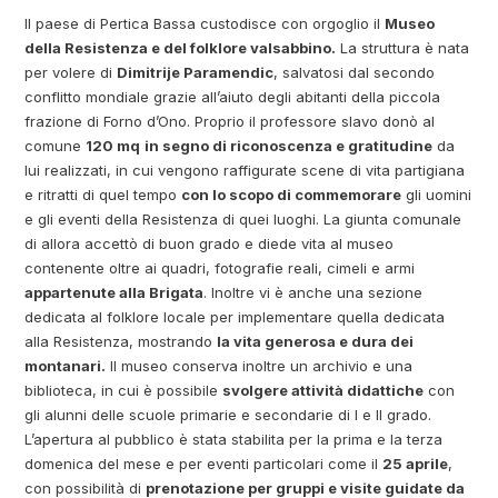
Il paese di Pertica Bassa custodisce con orgoglio il
Museo
della Resistenza e del folklore valsabbino.
La struttura è nata
per volere di
Dimitrije Paramendic
, salvatosi dal secondo
conflitto mondiale grazie all’aiuto degli abitanti della piccola
frazione di Forno d’Ono. Proprio il professore slavo donò al
comune
120 mq
in segno di riconoscenza e gratitudine
da
lui realizzati, in cui vengono raffigurate scene di vita partigiana
e ritratti di quel tempo
con lo scopo di commemorare
gli uomini
e gli eventi della Resistenza di quei luoghi. La giunta comunale
di allora accettò di buon grado e diede vita al museo
contenente oltre ai quadri, fotografie reali, cimeli e armi
appartenute alla Brigata
. Inoltre vi è anche una sezione
dedicata al folklore locale per implementare quella dedicata
alla Resistenza, mostrando
la vita generosa e dura dei
montanari.
Il museo conserva inoltre un archivio e una
biblioteca, in cui è possibile
svolgere attività didattiche
con
gli alunni delle scuole primarie e secondarie di I e II grado.
L’apertura al pubblico è stata stabilita per la prima e la terza
domenica del mese e per eventi particolari come il
25 aprile
,
con possibilità
di
prenotazione per gruppi e visite guidate da