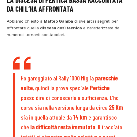
DA CHI L’HA AFFRONTATA
Abbiamo chiesto a
Matteo Gamba
di svelarci i segreti per
affrontare quella
discesa così tecnica
e caratterizzata da
numerosi tornanti spettacolari.
Ho gareggiato al Rally 1000 Miglia
parecchie
volte
, quindi la prova speciale
Pertiche
posso dire di conoscerla a sufficienza. L’ho
corsa sia nella versione lunga da circa
25 Km
sia in quella attuale da
14 km
e garantisco
che
la difficoltà resta immutata
. Il tracciato
infatti si dimostra molto selettivo e quasi