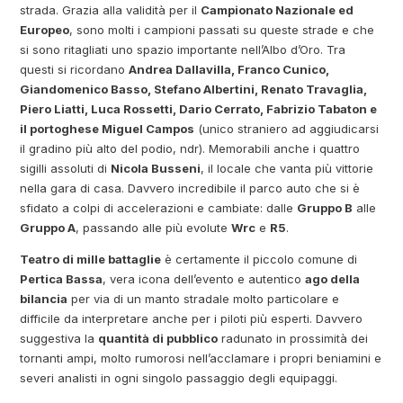
strada. Grazia alla validità per il
Campionato Nazionale ed
Europeo
, sono molti i campioni passati su queste strade e che
si sono ritagliati uno spazio importante nell’Albo d’Oro. Tra
questi si ricordano
Andrea Dallavilla, Franco Cunico,
Giandomenico Basso, Stefano Albertini, Renato Travaglia,
Piero Liatti, Luca Rossetti, Dario Cerrato, Fabrizio Tabaton e
il portoghese Miguel Campos
(unico straniero ad aggiudicarsi
il gradino più alto del podio, ndr). Memorabili anche i quattro
sigilli assoluti di
Nicola Busseni
, il locale che vanta più vittorie
nella gara di casa. Davvero incredibile il parco auto che si è
sfidato a colpi di accelerazioni e cambiate: dalle
Gruppo B
alle
Gruppo A
, passando alle più evolute
Wrc
e
R5
.
Teatro di mille battaglie
è certamente il piccolo comune di
Pertica Bassa
, vera icona dell’evento e autentico
ago della
bilancia
per via di un manto stradale molto particolare e
difficile da interpretare anche per i piloti più esperti. Davvero
suggestiva la
quantità di pubblico
radunato in prossimità dei
tornanti ampi, molto rumorosi nell’acclamare i propri beniamini e
severi analisti in ogni singolo passaggio degli equipaggi.