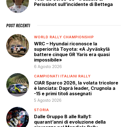
Perissinot sull’incidente di Bettega
POST RECENTI
WORLD RALLY CHAMPIONSHIP
WRC – Hyundai riconosce la
superiorità Toyota: «A Jyväskylä
battere cinque GR Yaris era quasi
impossibile»
6 Agosto 2026
CAMPIONATI ITALIANI RALLY
CIAR Sparco 2026, la volata tricolore
è lanciata: Daprà leader, Crugnola a
-15 e primi titoli assegnati
5 Agosto 2026
STORIA
Dalle Gruppo B alle Rally1:
quarant’anni di evoluzione della